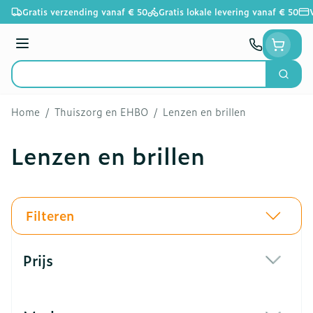
Ga naar de inhoud
Gratis verzending vanaf € 50
Gratis lokale levering vanaf € 50
Menu
Zoek
Product, merk, categorie...
Home
/
Thuiszorg en EHBO
/
Lenzen en brillen
Lenzen en brillen
Filteren
Doorgaan naar productlijst
Prijs
filter