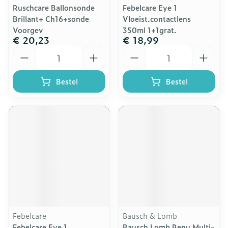
Ruschcare Ballonsonde
Febelcare Eye 1
Brillant+ Ch16+sonde
Vloeist.contactlens
Voorgev
350ml 1+1grat.
€ 20,23
€ 18,99
Aantal
Aantal
Bestel
Bestel
Febelcare
Bausch & Lomb
Febelcare Eye 1
Bausch Lomb Renu Multi-