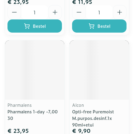
€ 23,95
€ 11,95
Aantal
Aantal
Bestel
Bestel
Pharmalens
Alcon
Pharmalens 1-day -7,00
Opti-free Puremoist
30
M.purpos.desinf.1x
90ml+etui
€ 23,95
€ 9,90