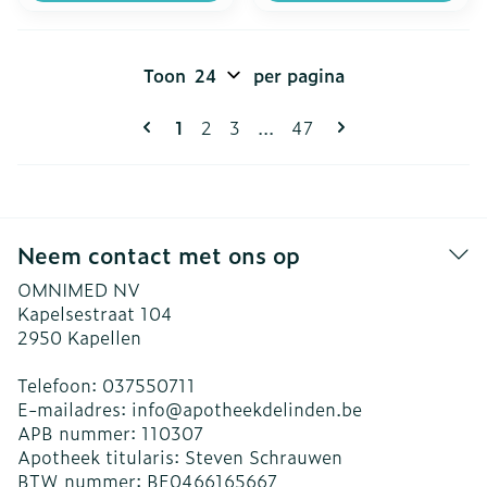
Toon
per pagina
Pagina's
U lees momenteel pagina
Pagina
Pagina
Pagina
1
2
3
...
47
Neem contact met ons op
OMNIMED NV
Kapelsestraat 104
2950
Kapellen
Telefoon:
037550711
E-mailadres:
info@
apotheekdelinden.be
APB nummer:
110307
Apotheek titularis:
Steven Schrauwen
BTW nummer:
BE0466165667