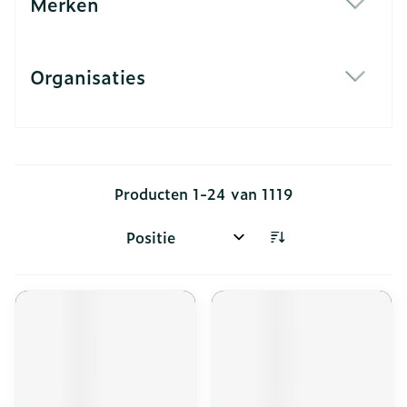
Merken
filter
Organisaties
filter
Producten
1
-
24
van
1119
Sorteer op: