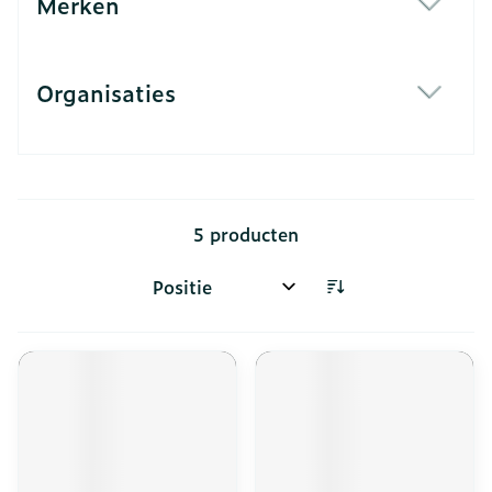
Merken
filter
Organisaties
filter
5
producten
Sorteer op: