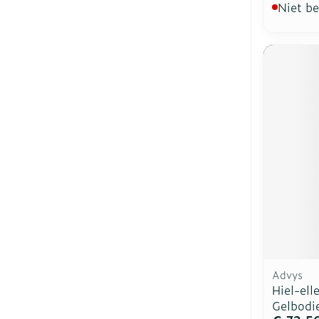
Niet b
Advys
Hiel-el
Gelbodi