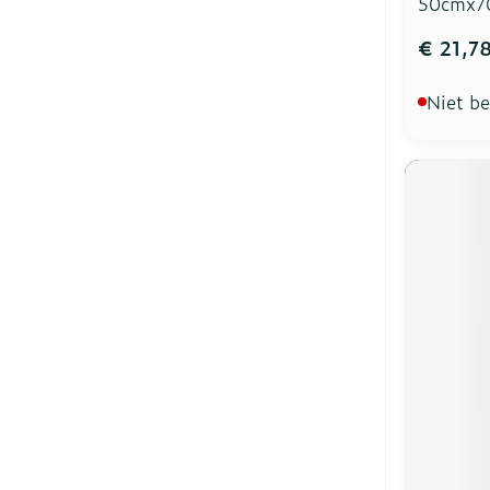
50cmx7
€ 21,7
Niet b