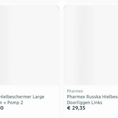
Pharmex
Hielbeschermer Large
Pharmex Russka Hielbe
m + Pomp 2
Doorliggen Links
70
€ 29,35