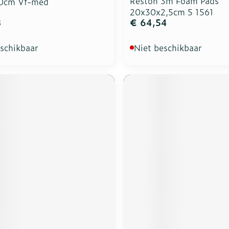
Reston 3m Foam Pads
0cm Vf-med
20x30x2,5cm 5 1561
8
€ 64,54
eschikbaar
Niet beschikbaar