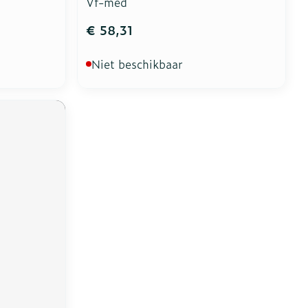
Vf-med
€ 58,31
Niet beschikbaar