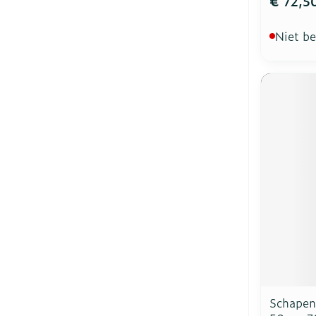
€ 72,5
Niet b
Schapen