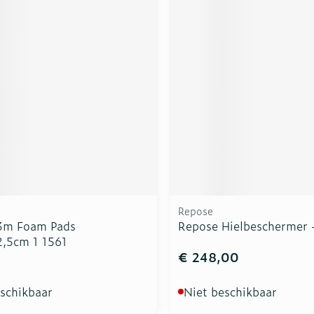
rging
Supplementen
Insectenw
n
Mondmaskers
middelen
nissen
d -
uid
id
Repose
3m Foam Pads
Repose Hielbeschermer
Zelfbruiner
Scheren
,5cm 1 1561
1
€ 248,00
eschikbaar
Niet beschikbaar