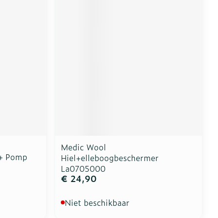
erende
Parfums en
geurproducten
Medic Wool
 + Pomp
Hiel+elleboogbeschermer
CBD
La0705000
€ 24,90
Niet beschikbaar