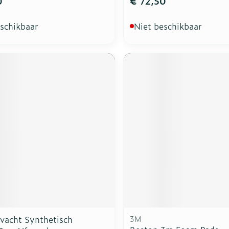
0
€ 72,50
eschikbaar
Niet beschikbaar
vacht Synthetisch
3M