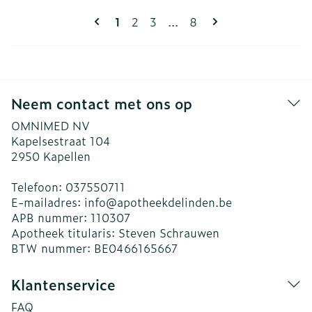
Pagina's
U lees momenteel pagina
Pagina
Pagina
Pagina
1
2
3
...
8
Neem contact met ons op
OMNIMED NV
Kapelsestraat 104
2950
Kapellen
Telefoon:
037550711
E-mailadres:
info@
apotheekdelinden.be
APB nummer:
110307
Apotheek titularis:
Steven Schrauwen
BTW nummer:
BE0466165667
Klantenservice
FAQ