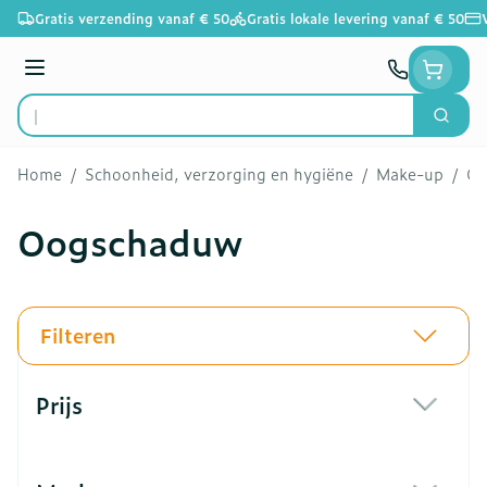
Ga naar de inhoud
Gratis verzending vanaf € 50
Gratis lokale levering vanaf € 50
Menu
Zoek
Product, merk, categorie...
Home
/
Schoonheid, verzorging en hygiëne
/
Make-up
/
Oo
Oogschaduw
Filteren
Doorgaan naar productlijst
Prijs
filter