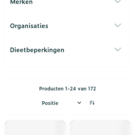
Merken
filter
Organisaties
filter
Dieetbeperkingen
filter
Producten
1
-
24
van
172
Sorteer op: