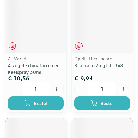
Geneesmiddel
Geneesmiddel
A. Vogel
Opella Healthcare
A.vogel Echinaforcemed
Bisolcalm Zuigtabl 3x8
Keelspray 30ml
€ 10,56
€ 9,94
Aantal
Aantal
Bestel
Bestel