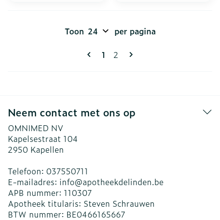
Toon
per pagina
Pagina's
U lees momenteel pagina
Pagina
1
2
Neem contact met ons op
OMNIMED NV
Kapelsestraat 104
2950
Kapellen
Telefoon:
037550711
E-mailadres:
info@
apotheekdelinden.be
APB nummer:
110307
Apotheek titularis:
Steven Schrauwen
BTW nummer:
BE0466165667