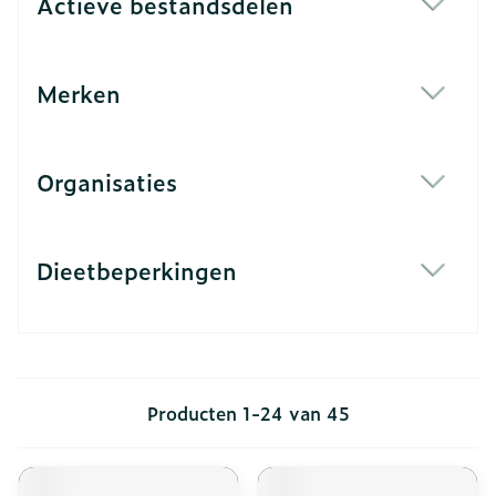
Actieve bestandsdelen
filter
Merken
filter
Organisaties
filter
Dieetbeperkingen
filter
Producten
1
-
24
van
45