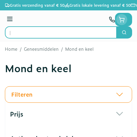
Ga naar de inhoud
Gratis verzending vanaf € 50
Gratis lokale levering vanaf € 50
Menu
Zoek
Product, merk, categorie...
Home
/
Geneesmiddelen
/
Mond en keel
Mond en keel
Filteren
Doorgaan naar productlijst
Prijs
filter