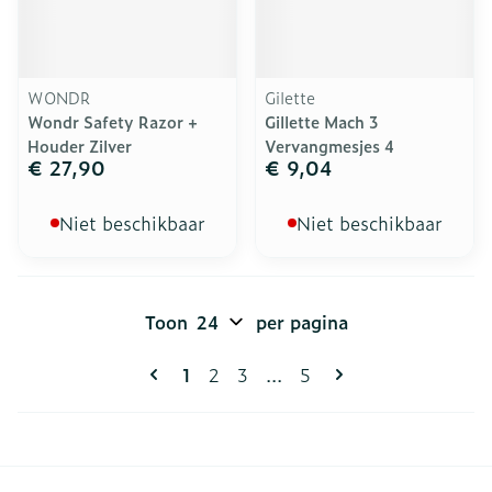
WONDR
Gilette
Wondr Safety Razor +
Gillette Mach 3
Houder Zilver
Vervangmesjes 4
€ 27,90
€ 9,04
Niet beschikbaar
Niet beschikbaar
Toon
per pagina
Pagina's
U lees momenteel pagina
Pagina
Pagina
Pagina
1
2
3
...
5