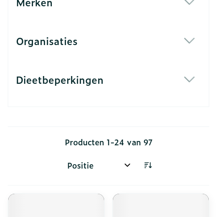
Merken
filter
Organisaties
filter
Dieetbeperkingen
filter
Producten
1
-
24
van
97
Sorteer op: