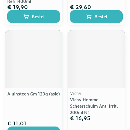
Refill400ml
€ 19,90
€ 29,60
Bestel
Bestel
Vichy
Aluinsteen Gm 120g (asie)
Vichy Homme
Scheerschuim Anti Irrit.
200ml Nf
€ 16,95
€ 11,01