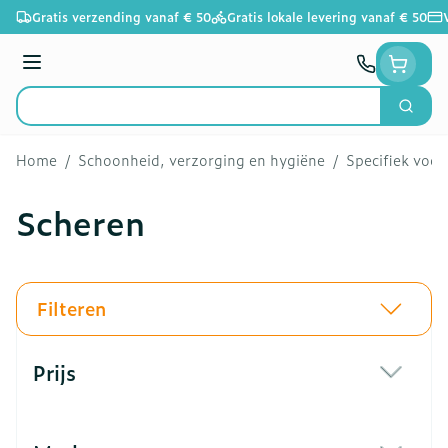
Ga naar de inhoud
Gratis verzending vanaf € 50
Gratis lokale levering vanaf € 50
Menu
Zoek
Product, merk, categorie...
Home
/
Schoonheid, verzorging en hygiëne
/
Specifiek voo
Scheren
Filteren
Doorgaan naar productlijst
Prijs
filter