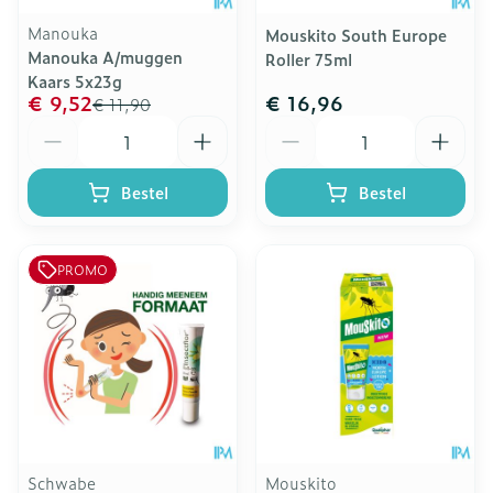
Manouka
Mouskito South Europe
Manouka A/muggen
Roller 75ml
Kaars 5x23g
€ 9,52
€ 16,96
€ 11,90
Aantal
Aantal
Bestel
Bestel
PROMO
Schwabe
Mouskito