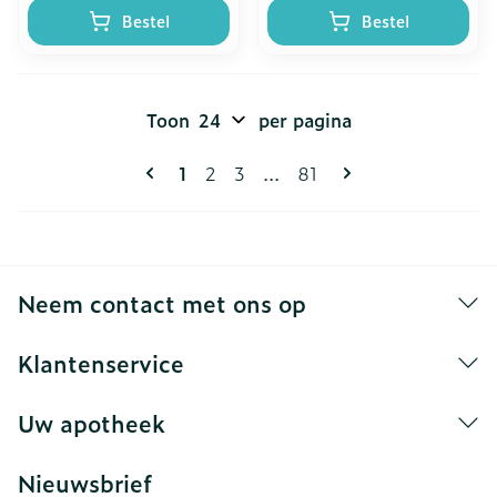
Bestel
Bestel
Toon
per pagina
Pagina's
U lees momenteel pagina
Pagina
Pagina
Pagina
1
2
3
...
81
Neem contact met ons op
Klantenservice
Uw apotheek
Nieuwsbrief