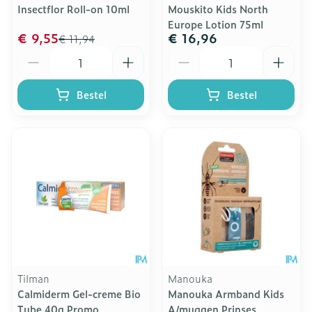
Insectflor Roll-on 10ml
Mouskito Kids North
Europe Lotion 75ml
€ 9,55
€ 16,96
€ 11,94
Aantal
Aantal
Bestel
Bestel
Tilman
Manouka
Calmiderm Gel-creme Bio
Manouka Armband Kids
Tube 40g Promo
A/muggen Prinses