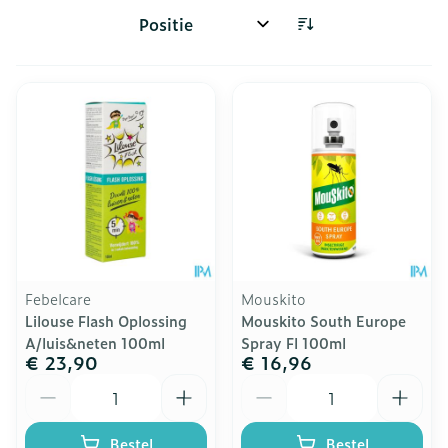
Sorteer op:
Febelcare
Mouskito
Lilouse Flash Oplossing
Mouskito South Europe
A/luis&neten 100ml
Spray Fl 100ml
€ 23,90
€ 16,96
Aantal
Aantal
Bestel
Bestel