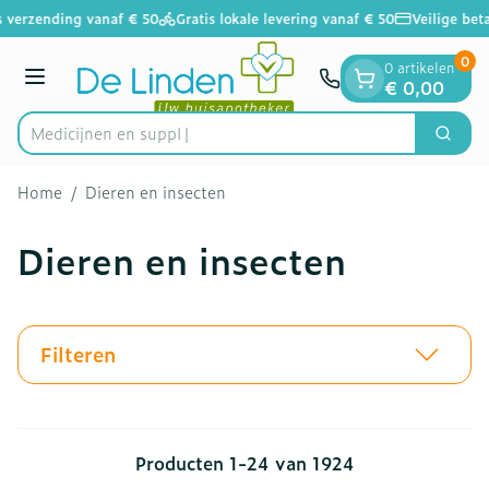
Dia 1 van 1
Ga naar de inhoud
 verzending vanaf € 50
Gratis lokale levering vanaf € 50
Veilige beta
0
0 artikelen
Menu
€ 0,00
Zoek
Product, merk, categorie...
Home
/
Dieren en insecten
Dieren en insecten
Filteren
Producten
1
-
24
van
1924