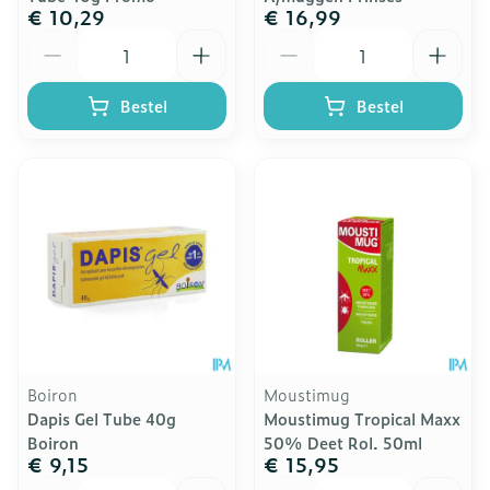
€ 10,29
€ 16,99
Aantal
Aantal
Bestel
Bestel
Boiron
Moustimug
Dapis Gel Tube 40g
Moustimug Tropical Maxx
Boiron
50% Deet Rol. 50ml
€ 9,15
€ 15,95
Aantal
Aantal