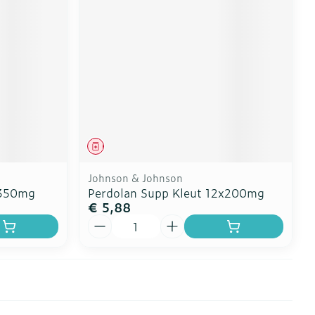
erende
Parfums en
geurproducten
Geneesmiddel
Johnson & Johnson
x350mg
Perdolan Supp Kleut 12x200mg
€ 5,88
Aantal
CBD