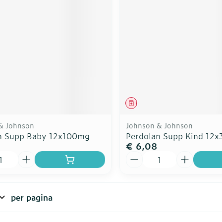
rging
Supplementen
Insectenw
n
Mondmaskers
middelen
nissen
d -
uid
id
middel
Geneesmiddel
& Johnson
Johnson & Johnson
n Supp Baby 12x100mg
Perdolan Supp Kind 12
€ 6,08
Aantal
Zelfbruiner
Scheren
per pagina