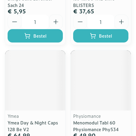
Sach 24
BLISTERS
€ 5,95
€ 37,65
Aantal
Aantal
Bestel
Bestel
Ymea
Physiomance
Ymea Day & Night Caps
Menomodul Tabl 60
128 Be V2
Physiomance Phy534
€ 64,99
€ 49,90