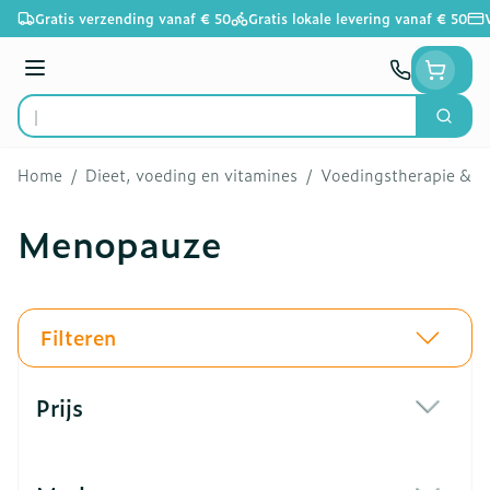
Ga naar de inhoud
Gratis verzending vanaf € 50
Gratis lokale levering vanaf € 50
Menu
Zoek
Product, merk, categorie...
Home
/
Dieet, voeding en vitamines
/
Voedingstherapie & we
Menopauze
Filteren
Doorgaan naar productlijst
Prijs
filter