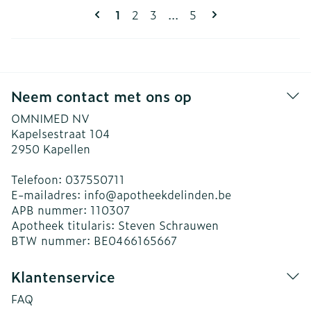
Pagina's
U lees momenteel pagina
Pagina
Pagina
Pagina
1
2
3
...
5
Neem contact met ons op
OMNIMED NV
Kapelsestraat 104
2950
Kapellen
Telefoon:
037550711
E-mailadres:
info@
apotheekdelinden.be
APB nummer:
110307
Apotheek titularis:
Steven Schrauwen
BTW nummer:
BE0466165667
Klantenservice
FAQ