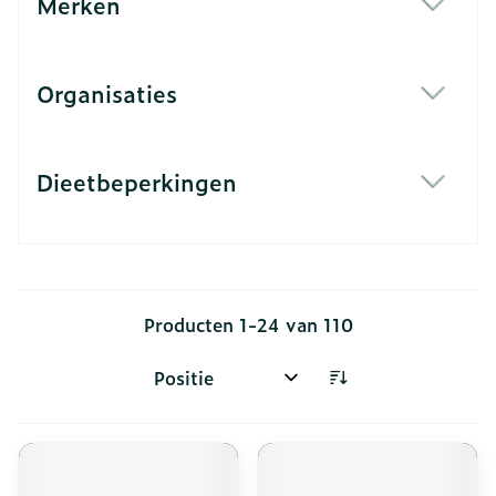
Merken
filter
Organisaties
filter
Dieetbeperkingen
filter
Producten
1
-
24
van
110
Sorteer op: