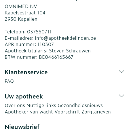
OMNIMED NV
Kapelsestraat 104
2950
Kapellen
Telefoon:
037550711
E-mailadres:
info@
apotheekdelinden.be
APB nummer:
110307
Apotheek titularis:
Steven Schrauwen
BTW nummer:
BE0466165667
Klantenservice
FAQ
Uw apotheek
Over ons
Nuttige links
Gezondheidsnieuws
Apotheker van wacht
Voorschrift
Zorgtarieven
Nieuwsbrief