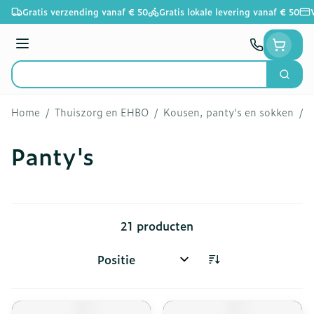
Ga naar de inhoud
Gratis verzending vanaf € 50
Gratis lokale levering vanaf € 50
Menu
Zoek
Product, merk, categorie...
Home
/
Thuiszorg en EHBO
/
Kousen, panty's en sokken
/
P
Panty's
21
producten
Sorteer op: