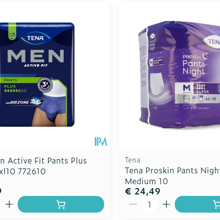
 Active Fit Pants Plus
Tena
Tena Proskin Pants Nigh
/xl10 772610
Medium 10
9
€ 24,49
Aantal