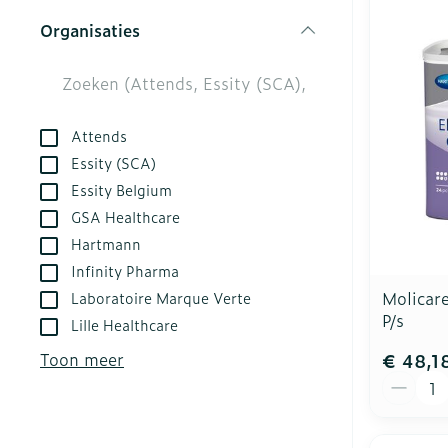
Aerosol toest
Droge voeten,
Tabletten
kloven
Organisaties
Aerosol acces
Creme, gel en
filter
Blaren
Zuurstof
Eelt
Ademhalingsst
Eksteroog - l
Attends
Essity (SCA)
Toon meer
Essity Belgium
Spieren en ge
GSA Healthcare
Hartmann
Specifiek vo
Naalden en sp
Infinity Pharma
Infecties
Lichaamsverz
Spuiten
Molicare
Laboratoire Marque Verte
P/s
Deodorant
Oplossing voor
Lille Healthcare
Gezichtsverzo
Naalden
Toon meer
€ 48,1
Luizen
Aantal
Naalden voor 
- pennaalden
Diagnostica