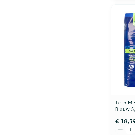
Tena Men
Blauw S
€ 18,3
Aantal