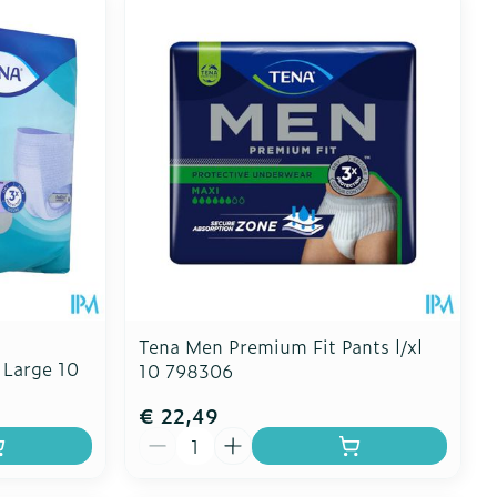
oet
geneesmiddelen
Toon meer
erende
Parfums en
geurproducten
Tena Men Premium Fit Pants l/xl
 Large 10
10 798306
€ 22,49
CBD
Aantal