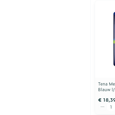
Tena Men
Blauw l
€ 18,3
Aantal