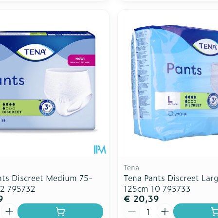
Tena
nts Discreet Medium 75-
Tena Pants Discreet Lar
2 795732
125cm 10 795733
9
€ 20,39
Aantal