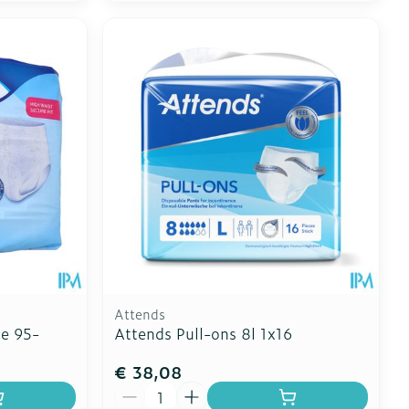
Attends
ge 95-
Attends Pull-ons 8l 1x16
€ 38,08
Aantal