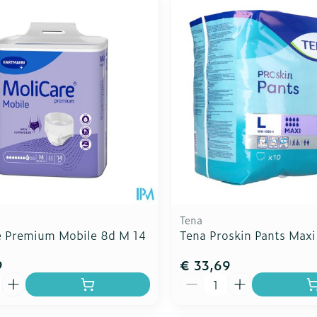
Toon meer
Enkel en v
Toon meer
Toon meer
rging
Supplementen
Insectenw
n
Mondmaskers
middelen
nissen
d -
uid
id
Tena
e Premium Mobile 8d M 14
Tena Proskin Pants Maxi
9
€ 33,69
Zelfbruiner
Scheren
Aantal