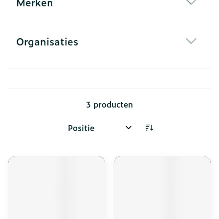
Merken
filter
Organisaties
filter
3
producten
Sorteer op: