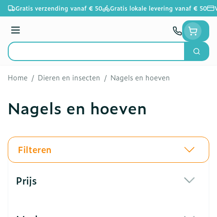
Ga naar de inhoud
Gratis verzending vanaf € 50
Gratis lokale levering vanaf € 50
Menu
Zoek
Product, merk, categorie...
Home
/
Dieren en insecten
/
Nagels en hoeven
Nagels en hoeven
Filteren
Doorgaan naar productlijst
Prijs
filter