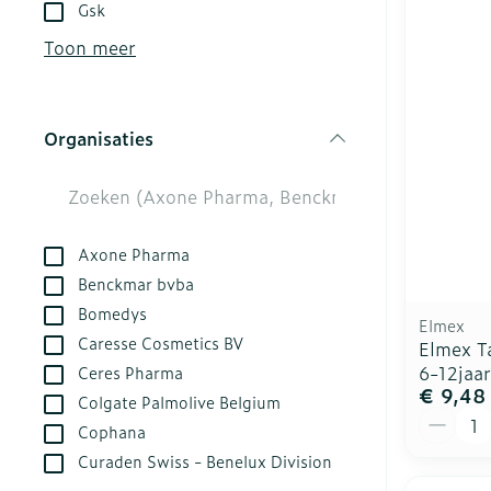
Aerosol toest
Droge voeten,
Tabletten
Gsk
kloven
Aerosol acces
Creme, gel en
Toon meer
Blaren
Zuurstof
Eelt
Ademhalingsst
Organisaties
Eksteroog - l
filter
Toon meer
Spieren en ge
Axone Pharma
Specifiek vo
Naalden en sp
Benckmar bvba
Bomedys
Infecties
Lichaamsverz
Spuiten
Elmex
Caresse Cosmetics BV
Elmex T
Deodorant
Oplossing voor
6-12jaa
Ceres Pharma
Gezichtsverzo
Naalden
€ 9,48
Luizen
Colgate Palmolive Belgium
Aantal
Naalden voor 
Cophana
- pennaalden
Curaden Swiss - Benelux Division
Diagnostica