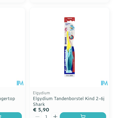
Elgydium
ngertop
Elgydium Tandenborstel Kind 2-6j
Shark
€ 5,90
Aantal