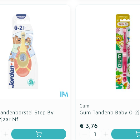
Gum
Tandenborstel Step By
Gum Tandenb Baby 0-2j
2jaar Nf
€ 3,76
Aantal