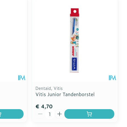
oet
geneesmiddelen
Toon meer
erende
Parfums en
geurproducten
Dentaid, Vitis
Vitis Junior Tandenborstel
€ 4,70
CBD
Aantal