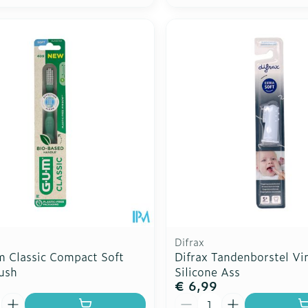
Difrax
 Classic Compact Soft
Difrax Tandenborstel Vi
ush
Silicone Ass
€ 6,99
Aantal