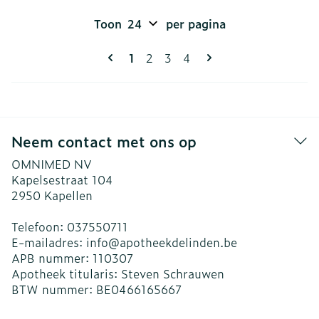
Toon
per pagina
Pagina's
U lees momenteel pagina
Pagina
Pagina
Pagina
1
2
3
4
Neem contact met ons op
OMNIMED NV
Kapelsestraat 104
2950
Kapellen
Telefoon:
037550711
E-mailadres:
info@
apotheekdelinden.be
APB nummer:
110307
Apotheek titularis:
Steven Schrauwen
BTW nummer:
BE0466165667