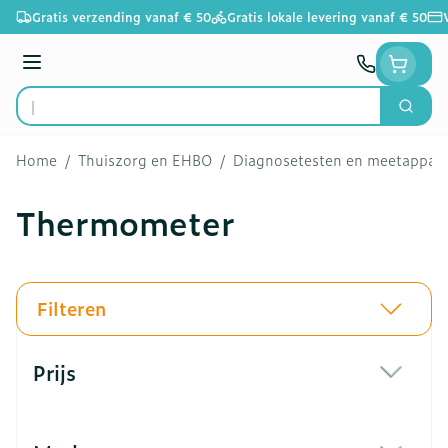
Ga naar de inhoud
Gratis verzending vanaf € 50
Gratis lokale levering vanaf € 50
Menu
Zoek
Product, merk, categorie...
Home
/
Thuiszorg en EHBO
/
Diagnosetesten en meetappar
Thermometer
Filteren
Doorgaan naar productlijst
Prijs
filter