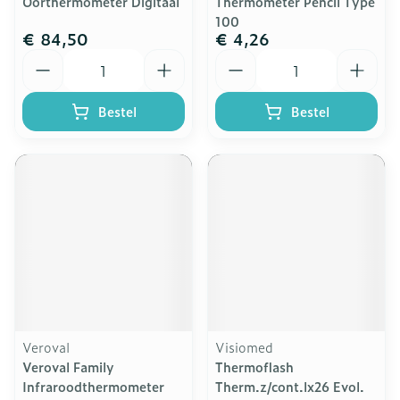
Oorthermometer Digitaal
Thermometer Pencil Type
100
€ 84,50
€ 4,26
Aantal
Aantal
Bestel
Bestel
Veroval
Visiomed
Veroval Family
Thermoflash
Infraroodthermometer
Therm.z/cont.lx26 Evol.