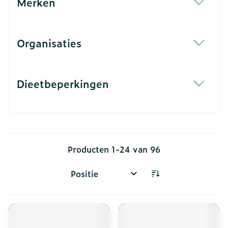
Merken
filter
Organisaties
filter
Dieetbeperkingen
filter
Producten
1
-
24
van
96
Sorteer op: