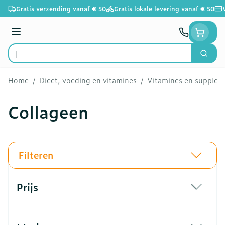
Ga naar de inhoud
Gratis verzending vanaf € 50
Gratis lokale levering vanaf € 50
Menu
Zoek
Product, merk, categorie...
Home
/
Dieet, voeding en vitamines
/
Vitamines en supple
Collageen
Filteren
Doorgaan naar productlijst
Prijs
filter