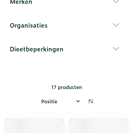
Merken
filter
Organisaties
filter
Dieetbeperkingen
filter
17
producten
Sorteer op: