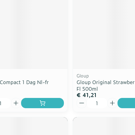
rging
Supplementen
Insectenw
n
Mondmaskers
middelen
nissen
d -
uid
id
Gloup
Compact 1 Dag Nl-fr
Gloup Original Strawbe
Fl 500ml
€ 41,21
Aantal
Zelfbruiner
Scheren