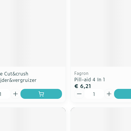
re Cut&crush
Fagron
Pill-aid 4 In 1
ijder&vergruizer
€ 6,21
Aantal