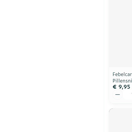
Febelca
Pillensn
€ 9,95
Aantal