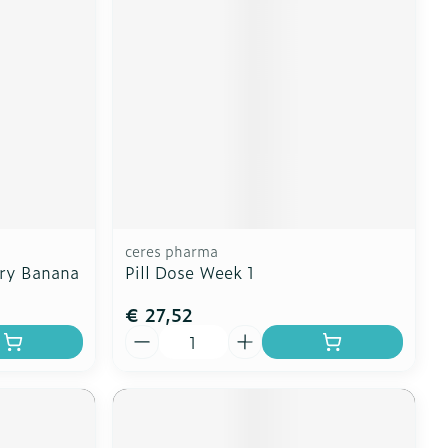
erende
Parfums en
geurproducten
ceres pharma
rry Banana
Pill Dose Week 1
€ 27,52
Aantal
CBD