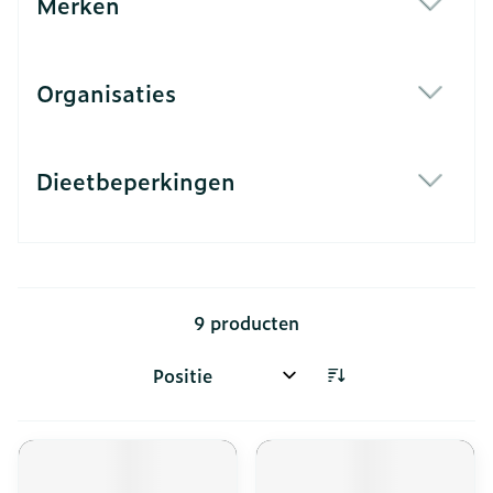
Merken
filter
Organisaties
filter
Dieetbeperkingen
filter
9
producten
Sorteer op: