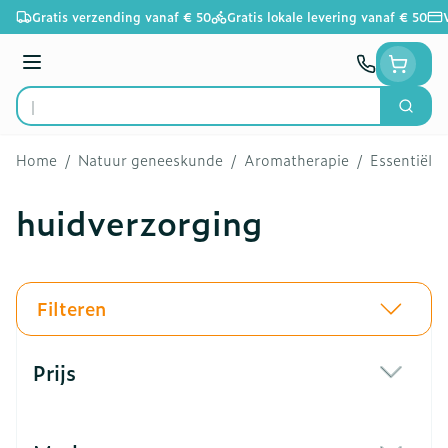
Ga naar de inhoud
Gratis verzending vanaf € 50
Gratis lokale levering vanaf € 50
Menu
Zoek
Product, merk, categorie...
Home
/
Natuur geneeskunde
/
Aromatherapie
/
Essentiële 
huidverzorging
Filteren
Doorgaan naar productlijst
Prijs
filter