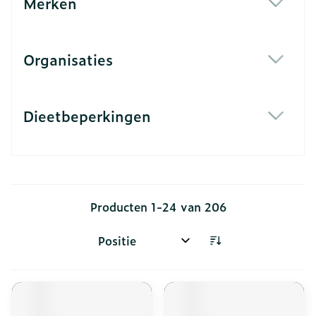
Merken
filter
Organisaties
filter
Dieetbeperkingen
filter
Producten
1
-
24
van
206
Sorteer op: