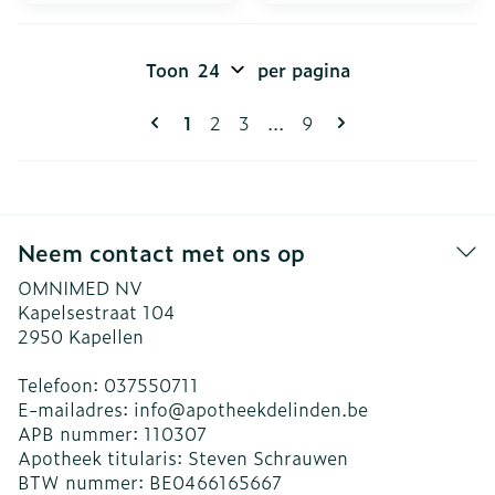
Toon
per pagina
Pagina's
U lees momenteel pagina
Pagina
Pagina
Pagina
1
2
3
...
9
Neem contact met ons op
OMNIMED NV
Kapelsestraat 104
2950
Kapellen
Telefoon:
037550711
E-mailadres:
info@
apotheekdelinden.be
APB nummer:
110307
Apotheek titularis:
Steven Schrauwen
BTW nummer:
BE0466165667