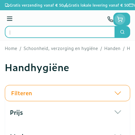
Ga naar de inhoud
Gratis verzending vanaf € 50
Gratis lokale levering vanaf € 50
Menu
Zoek
Product, merk, categorie...
Home
/
Schoonheid, verzorging en hygiëne
/
Handen
/
Han
Handhygiëne
Filteren
Doorgaan naar productlijst
Prijs
filter