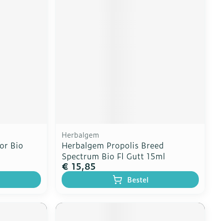
erende
Parfums en
geurproducten
Herbalgem
or Bio
Herbalgem Propolis Breed
Spectrum Bio Fl Gutt 15ml
€ 15,85
CBD
Bestel