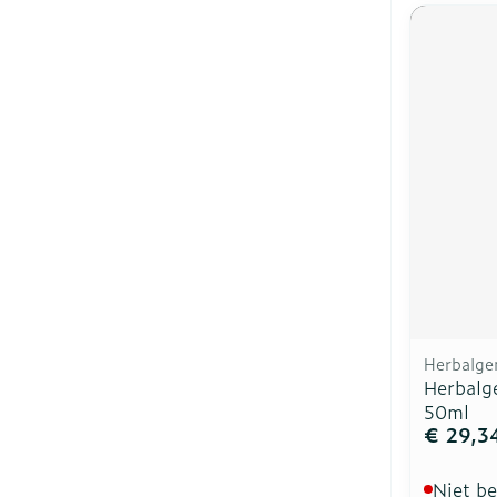
Herbalg
Herbalg
50ml
€ 29,3
Niet b