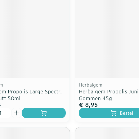
rging
Supplementen
Insectenw
n
Mondmaskers
middelen
nissen
d -
uid
id
em
Herbalgem
em Propolis Large Spectr.
Herbalgem Propolis Juni
utt 50ml
Gommen 45g
5
€ 8,95
Zelfbruiner
Scheren
Bestel