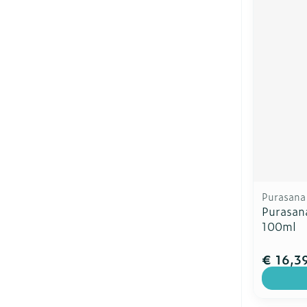
Purasana
Purasan
100ml
€ 16,3