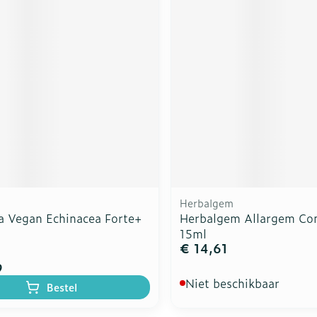
Herbalgem
a Vegan Echinacea Forte+
Herbalgem Allargem Co
15ml
€ 14,61
9
Niet beschikbaar
Bestel