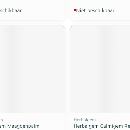
eschikbaar
Niet beschikbaar
em
Herbalgem
gem Maagdenpalm
Herbalgem Calmigem Re