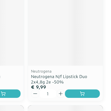
Neutrogena
g
Neutrogena N/f Lipstick Duo
2x4,8g 2e -50%
€ 9,99
Aantal