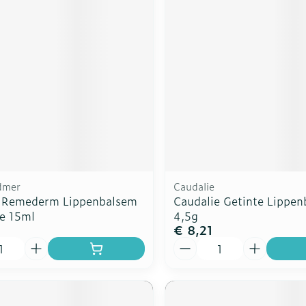
rging
Supplementen
Insectenw
n
Mondmaskers
middelen
nissen
d -
uid
id
dmer
Caudalie
 Remederm Lippenbalsem
Caudalie Getinte Lippe
be 15ml
4,5g
€ 8,21
Zelfbruiner
Scheren
Aantal