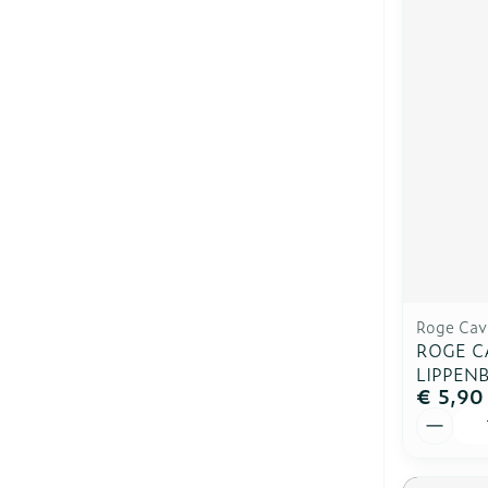
Roge Cava
ROGE C
LIPPENB
€ 5,90
Aantal