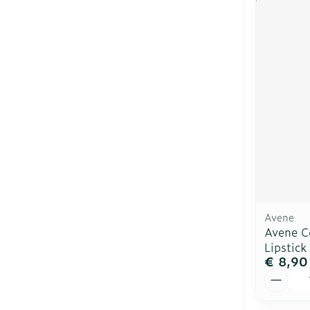
Avene
Avene C
Lipstick
€ 8,90
Aantal