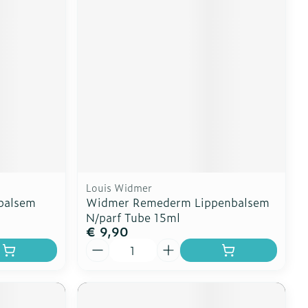
erende
Parfums en
geurproducten
Louis Widmer
nbalsem
Widmer Remederm Lippenbalsem
N/parf Tube 15ml
€ 9,90
CBD
Aantal