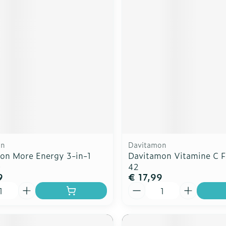
on
Davitamon
on More Energy 3-in-1
Davitamon Vitamine C 
0
42
9
€ 17,99
Aantal