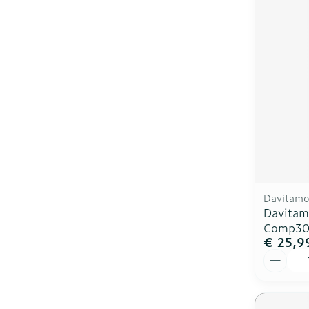
Davitam
Davitam
Comp3
€ 25,9
Aantal