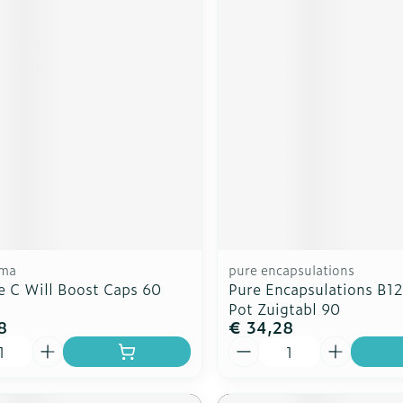
rma
pure encapsulations
e C Will Boost Caps 60
Pure Encapsulations B12
Pot Zuigtabl 90
8
€ 34,28
Aantal