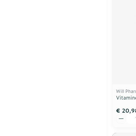
Will Pha
Vitamin
€ 20,9
Aantal