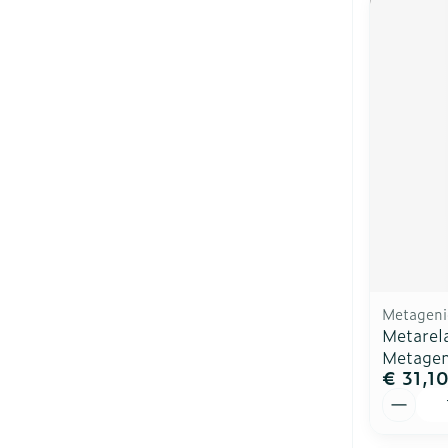
Metageni
Metarel
Metagen
€ 31,1
Aantal