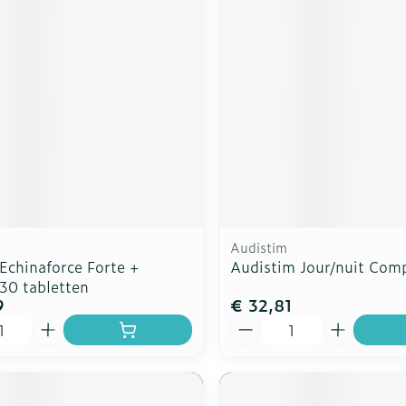
rging
Supplementen
Insectenw
n
Mondmaskers
middelen
nissen
d -
uid
id
Audistim
Echinaforce Forte +
Audistim Jour/nuit Com
30 tabletten
9
€ 32,81
Zelfbruiner
Scheren
Aantal