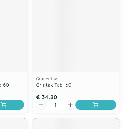
erende
Parfums en
geurproducten
Grunenthal
p 60
Grintax Tabl 60
€ 34,80
CBD
Aantal