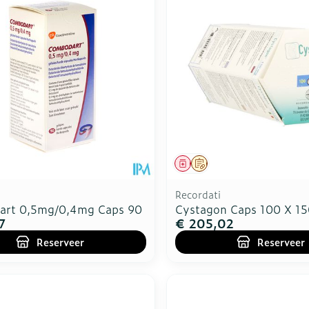
middel
voorschrift
Geneesmiddel
Op voorschrift
Recordati
rt 0,5mg/0,4mg Caps 90
Cystagon Caps 100 X 1
7
€ 205,02
Reserveer
Reserveer