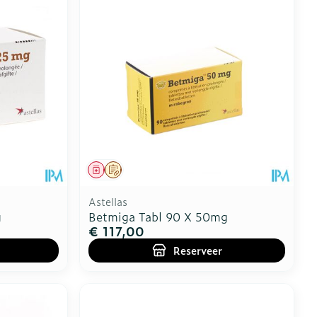
Geneesmiddel
Op voorschrift
Astellas
g
Betmiga Tabl 90 X 50mg
€ 117,00
Reserveer