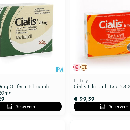
middel
voorschrift
Geneesmiddel
Op voorschrift
Eli Lilly
20mg Orifarm Filmomh
Cialis Filmomh Tabl 28
x20mg
29
€ 99,59
Reserveer
Reserveer