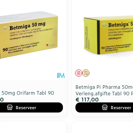
Toon meer
Enkel en v
Toon meer
Toon meer
rging
Supplementen
Insectenw
n
Mondmaskers
middelen
nissen
d -
uid
id
middel
voorschrift
Geneesmiddel
Op voorschrift
Betmiga Pi Pharma 50m
 50mg Orifarm Tabl 90
Verleng.afgifte Tabl 90 
00
€ 117,00
Reserveer
Reserveer
Zelfbruiner
Scheren