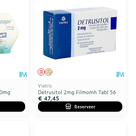
Geneesmiddel
Op voorschrift
Viatris
50mg
Detrusitol 2mg Filmomh Tabl 56
€ 47,45
Reserveer