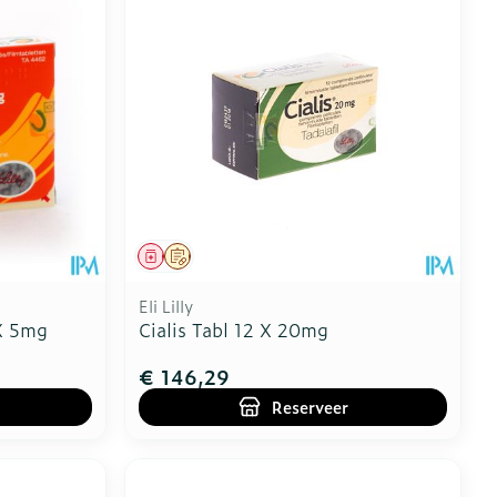
Geneesmiddel
Op voorschrift
Eli Lilly
 X 5mg
Cialis Tabl 12 X 20mg
€ 146,29
Reserveer