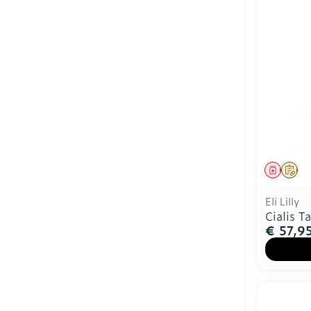
Genees
Op 
Eli Lilly
Cialis T
€ 57,9