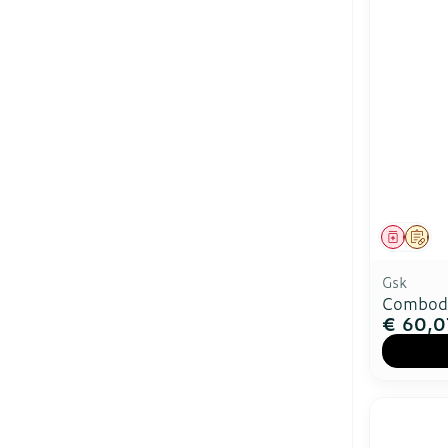
Genees
Op 
Gsk
Comboda
€ 60,0