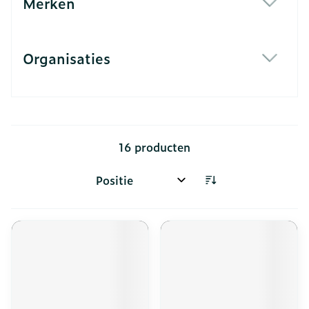
Merken
filter
Organisaties
filter
16
producten
Sorteer op: