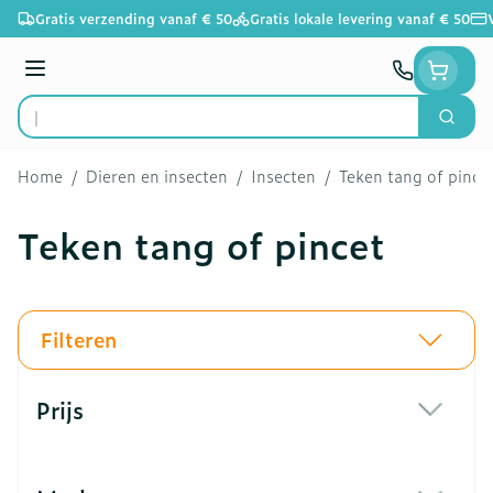
Ga naar de inhoud
Gratis verzending vanaf € 50
Gratis lokale levering vanaf € 50
Menu
Zoek
Product, merk, categorie...
Home
/
Dieren en insecten
/
Insecten
/
Teken tang of pince
Teken tang of pincet
Filteren
Doorgaan naar productlijst
Prijs
filter