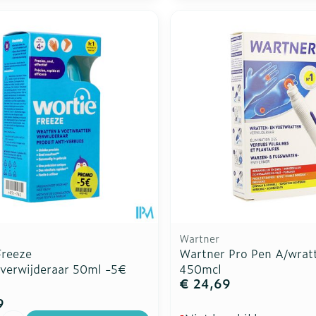
Wartner
Freeze
Wartner Pro Pen A/wrat
verwijderaar 50ml -5€
450mcl
€ 24,69
9