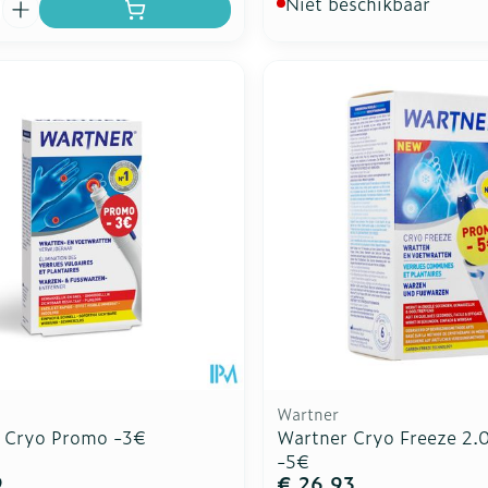
Niet beschikbaar
Wartner
 Cryo Promo -3€
Wartner Cryo Freeze 2.
-5€
9
€ 26,93