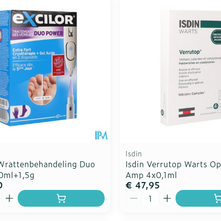
Toon meer
Enkel en v
Toon meer
Toon meer
rging
Supplementen
Insectenw
n
Mondmaskers
middelen
nissen
d -
uid
id
Isdin
 Wrattenbehandeling Duo
Isdin Verrutop Warts Op
0ml+1,5g
Amp 4x0,1ml
0
€ 47,95
Zelfbruiner
Scheren
Aantal