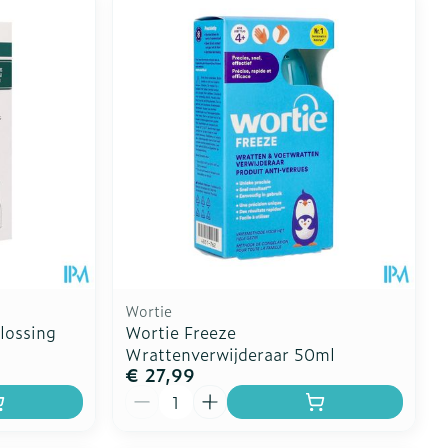
oet
geneesmiddelen
Toon meer
erende
Parfums en
geurproducten
Wortie
lossing
Wortie Freeze
Wrattenverwijderaar 50ml
€ 27,99
CBD
Aantal