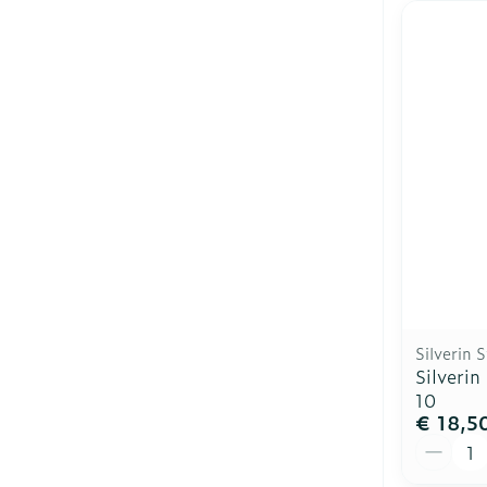
Silverin S
Silveri
10
€ 18,5
Aantal