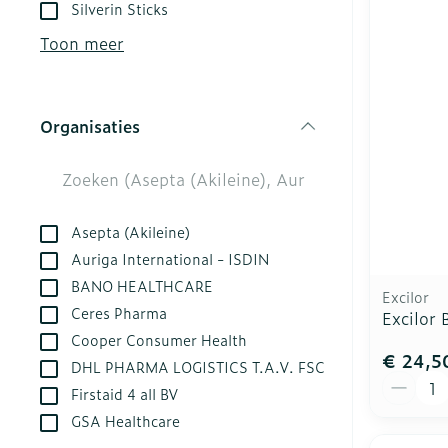
Aerosol toest
Droge voeten,
Tabletten
Silverin Sticks
kloven
Aerosol acces
Creme, gel en
Toon meer
Blaren
Zuurstof
Eelt
Ademhalingsst
Organisaties
Eksteroog - l
filter
Toon meer
Spieren en ge
Asepta (Akileine)
Specifiek vo
Naalden en sp
Auriga International - ISDIN
BANO HEALTHCARE
Infecties
Lichaamsverz
Spuiten
Excilor
Ceres Pharma
Excilor 
Deodorant
Oplossing voor
Cooper Consumer Health
Gezichtsverzo
Naalden
€ 24,5
Luizen
DHL PHARMA LOGISTICS T.A.V. FSC
Aantal
Naalden voor 
Firstaid 4 all BV
- pennaalden
GSA Healthcare
Diagnostica