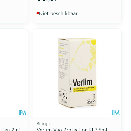
Niet beschikbaar
Biorga
tten 2in1
Verlim Vao Protection Fl 7,5ml