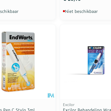
eschikbaar
Niet beschikbaar
Excilor
s Pen C Stylo 3ml
Excilor Behandeling Wra