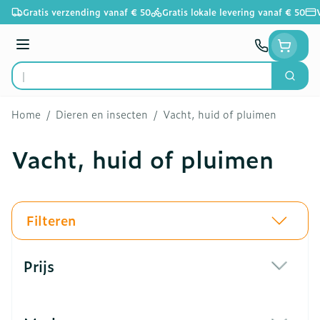
Ga naar de inhoud
Gratis verzending vanaf € 50
Gratis lokale levering vanaf € 50
Menu
Zoek
Product, merk, categorie...
Home
/
Dieren en insecten
/
Vacht, huid of pluimen
Vacht, huid of pluimen
Filteren
Doorgaan naar productlijst
Prijs
filter