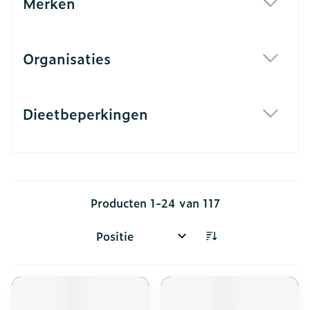
Merken
filter
Organisaties
filter
Dieetbeperkingen
filter
Producten
1
-
24
van
117
Sorteer op: