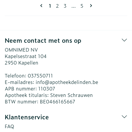
Pagina's
U lees momenteel pagina
Pagina
Pagina
Pagina
1
2
3
...
5
Neem contact met ons op
OMNIMED NV
Kapelsestraat 104
2950
Kapellen
Telefoon:
037550711
E-mailadres:
info@
apotheekdelinden.be
APB nummer:
110307
Apotheek titularis:
Steven Schrauwen
BTW nummer:
BE0466165667
Klantenservice
FAQ