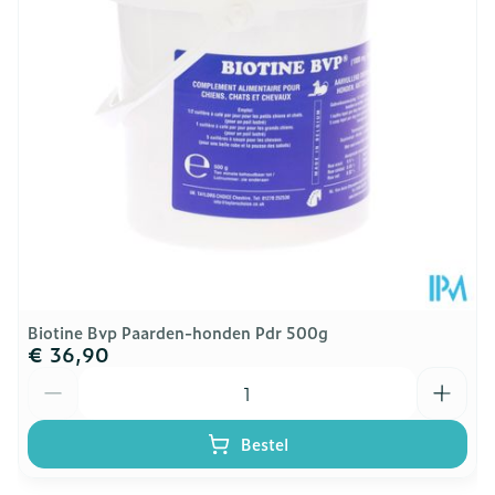
Hoeveelheid
120
Verpakking
Kamertemperatuur (15°C -
Behoud
25°C)
Start:
Onderhoud:
Biotine Bvp Paarden-honden Pdr 500g
€ 36,90
Aantal
Bestel