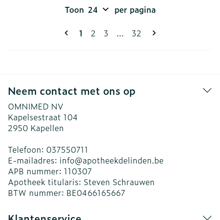
Toon
per pagina
Pagina's
U lees momenteel pagina
Pagina
Pagina
Pagina
1
2
3
...
32
Neem contact met ons op
OMNIMED NV
Kapelsestraat 104
2950
Kapellen
Telefoon:
037550711
E-mailadres:
info@
apotheekdelinden.be
APB nummer:
110307
Apotheek titularis:
Steven Schrauwen
BTW nummer:
BE0466165667
Klantenservice