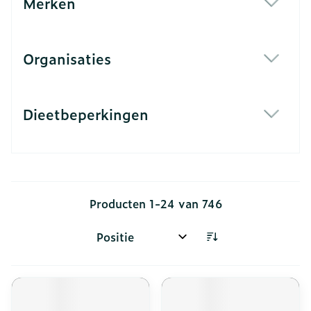
Merken
filter
Organisaties
filter
Dieetbeperkingen
filter
Producten
1
-
24
van
746
Sorteer op: