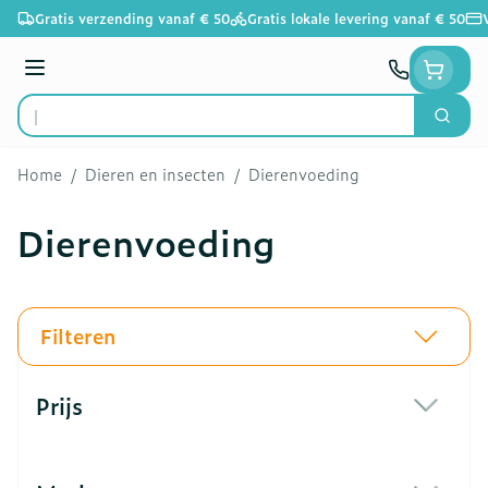
Ga naar de inhoud
Gratis verzending vanaf € 50
Gratis lokale levering vanaf € 50
Menu
Zoek
Product, merk, categorie...
Home
/
Dieren en insecten
/
Dierenvoeding
Dierenvoeding
Filteren
Doorgaan naar productlijst
Prijs
filter