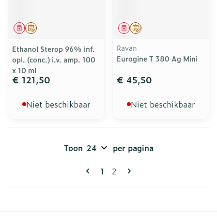
Geneesmiddel
Op voorschrift
Geneesmiddel
Op voorschrift
Ravan
Ethanol Sterop 96% inf.
Eurogine T 380 Ag Mini
opl. (conc.) i.v. amp. 100
x 10 ml
€ 121,50
€ 45,50
Niet beschikbaar
Niet beschikbaar
Toon
per pagina
Pagina's
U lees momenteel pagina
Pagina
1
2