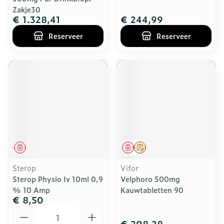
Zakje30
€ 1.328,41
€ 244,99
Reserveer
Reserveer
Geneesmiddel
Geneesmiddel
Op voorschrift
Sterop
Vifor
Sterop Physio Iv 10ml 0,9
Velphoro 500mg
% 10 Amp
Kauwtabletten 90
€ 8,50
Aantal
€ 208,28