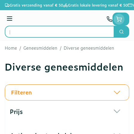
Ga naar de inhoud
Gratis verzending vanaf € 50
Gratis lokale levering vanaf € 50
Menu
Zoek
Product, merk, categorie...
Home
/
Geneesmiddelen
/
Diverse geneesmiddelen
Diverse geneesmiddelen
Filteren
Doorgaan naar productlijst
Prijs
filter