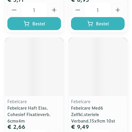
Aantal
Aantal
Bestel
Bestel
Febelcare
Febelcare
Febelcare Haft Elas.
Febelcare Med6
Cohesief Fixatieverb.
Zelfkl.steriele
6cmx4m
Verband.15x9cm 10st
€ 2,66
€ 9,49