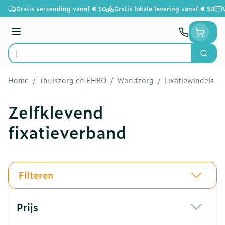
Ga naar de inhoud
Gratis verzending vanaf € 50
Gratis lokale levering vanaf € 50
Menu
Zoek
Product, merk, categorie...
Home
/
Thuiszorg en EHBO
/
Wondzorg
/
Fixatiewindels
/
Zelfklevend
fixatieverband
Filteren
Doorgaan naar productlijst
Prijs
filter