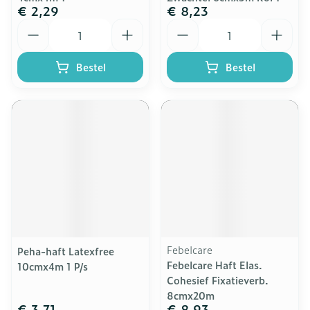
€ 2,29
€ 8,23
Aantal
Aantal
Bestel
Bestel
Febelcare
Peha-haft Latexfree
Febelcare Haft Elas.
10cmx4m 1 P/s
Cohesief Fixatieverb.
8cmx20m
€ 3,71
€ 8,93