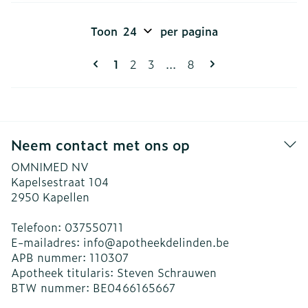
Toon
per pagina
Pagina's
U lees momenteel pagina
Pagina
Pagina
Pagina
1
2
3
...
8
Neem contact met ons op
OMNIMED NV
Kapelsestraat 104
2950
Kapellen
Telefoon:
037550711
E-mailadres:
info@
apotheekdelinden.be
APB nummer:
110307
Apotheek titularis:
Steven Schrauwen
BTW nummer:
BE0466165667