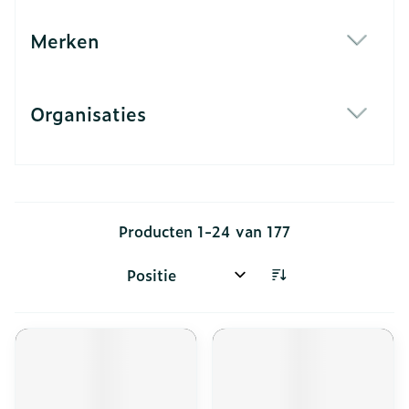
Merken
filter
Organisaties
filter
Producten
1
-
24
van
177
Sorteer op: