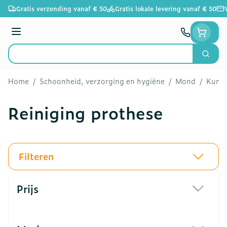
Ga naar de inhoud
Gratis verzending vanaf € 50
Gratis lokale levering vanaf € 50
Menu
Zoek
Product, merk, categorie...
Home
/
Schoonheid, verzorging en hygiëne
/
Mond
/
Kunst
Reiniging prothese
Filteren
Doorgaan naar productlijst
Prijs
filter