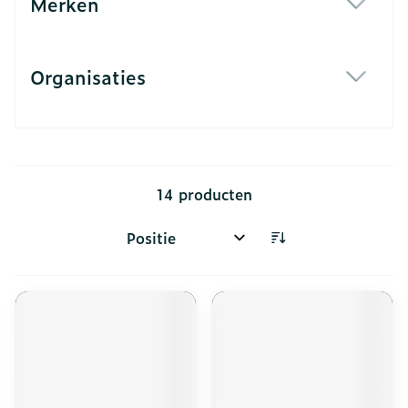
Merken
filter
Organisaties
filter
14
producten
Sorteer op: