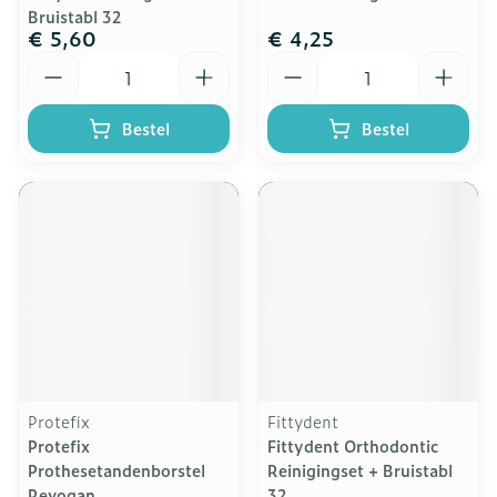
Bruistabl 32
€ 5,60
€ 4,25
Aantal
Aantal
Bestel
Bestel
Protefix
Fittydent
Protefix
Fittydent Orthodontic
Prothesetandenborstel
Reinigingset + Bruistabl
Revogan
32