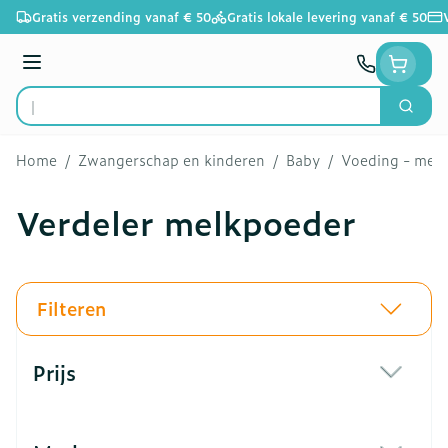
Ga naar de inhoud
Gratis verzending vanaf € 50
Gratis lokale levering vanaf € 50
Menu
Zoek
Product, merk, categorie...
Home
/
Zwangerschap en kinderen
/
Baby
/
Voeding - melk
Verdeler melkpoeder
Filteren
Doorgaan naar productlijst
Prijs
filter