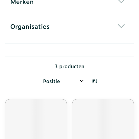
Merken
filter
Organisaties
filter
3
producten
Sorteer op: