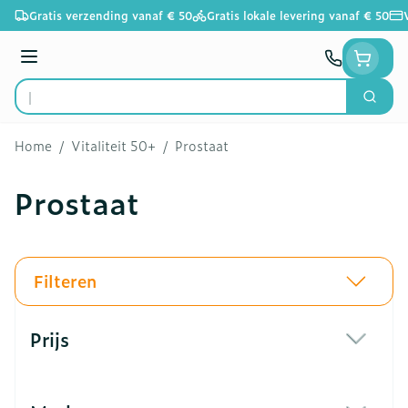
Ga naar de inhoud
Gratis verzending vanaf € 50
Gratis lokale levering vanaf € 50
Menu
Zoek
Product, merk, categorie...
Home
/
Vitaliteit 50+
/
Prostaat
Prostaat
Filteren
Doorgaan naar productlijst
Prijs
filter