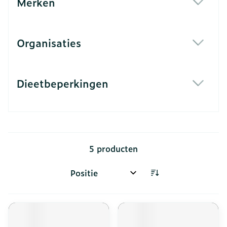
Merken
filter
Organisaties
filter
Dieetbeperkingen
filter
5
producten
Sorteer op: