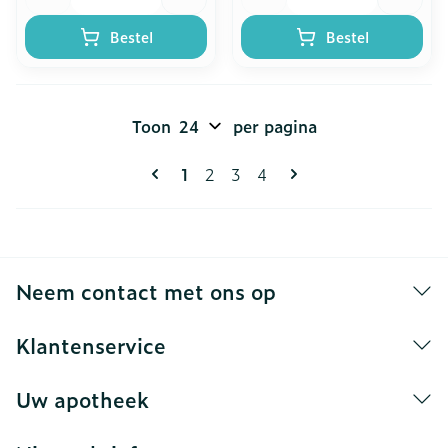
Bestel
Bestel
Toon
per pagina
Pagina's
U lees momenteel pagina
Pagina
Pagina
Pagina
1
2
3
4
Neem contact met ons op
Klantenservice
Uw apotheek