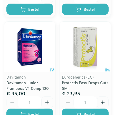
Bestel
Bestel
Davitamon
Eurogenerics (EG)
Davitamon Junior
Protectis Easy Drops Gutt
Framboos V1 Comp 120
5Ml
€ 35,00
€ 23,95
Aantal
Aantal
Bestel
Bestel