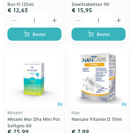
Buv Fl 125ml
Smelttabletten 90
€ 12,65
€ 15,95
Aantal
Aantal
Bestel
Bestel
Minami
Nan
Minami Mor Dha Mini Pot
Nancare Vitamin D 10ml
Softgels 60
€ 25,99
€ 7,89