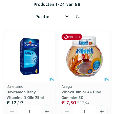
Producten
1
-
24
van
88
Sorteer op:
PROMO
Davitamon
Arega
Davitamon Baby
Vibovit Junior 4+ Dino
Vitamine D Olie 25ml
Gummies 50
€ 12,19
€ 7,50
€ 17,94
Aantal
Aantal