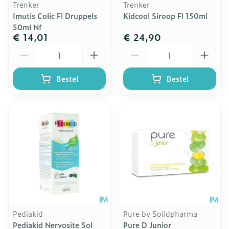
Trenker
Trenker
Imutis Colic Fl Druppels
Kidcool Siroop Fl 150ml
50ml Nf
€ 14,01
€ 24,90
Aantal
Aantal
Bestel
Bestel
Pediakid
Pure by Solidpharma
Pediakid Nervosite Sol
Pure D Junior