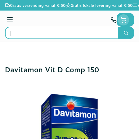
Ga naar de inhoud
Gratis verzending vanaf € 50
Gratis lokale levering vanaf € 50
Menu
Zoek
Product, merk, categorie...
Davitamon Vit D Comp 150