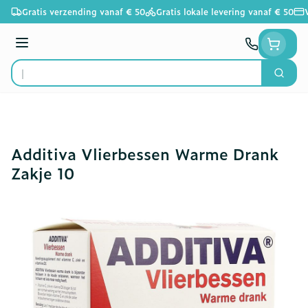
Ga naar de inhoud
Gratis verzending vanaf € 50
Gratis lokale levering vanaf € 50
Menu
Zoek
Product, merk, categorie...
Additiva Vlierbessen Warme Drank
Zakje 10