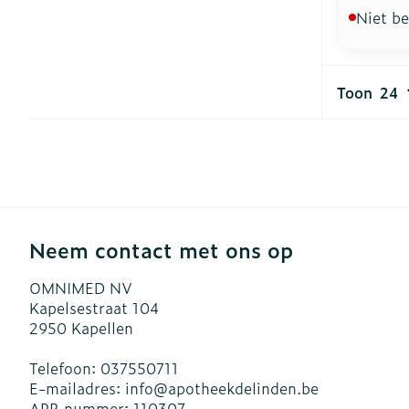
Niet b
Toon
Neem contact met ons op
OMNIMED NV
Kapelsestraat 104
2950
Kapellen
Telefoon:
037550711
E-mailadres:
info@
apotheekdelinden.be
APB nummer:
110307