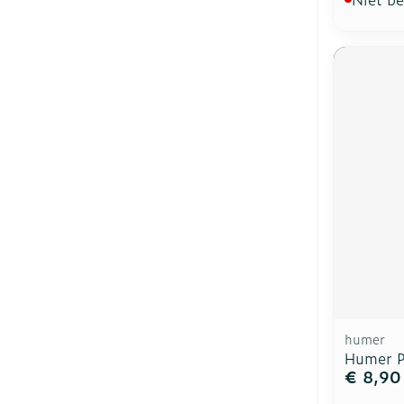
humer
Humer P
€ 8,90