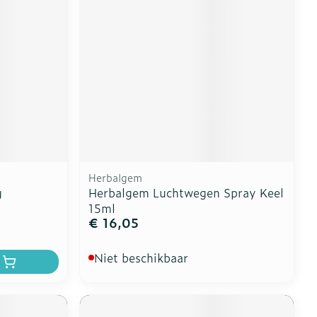
erende
Parfums en
geurproducten
Herbalgem
g
Herbalgem Luchtwegen Spray Keel
15ml
€ 16,05
CBD
Niet beschikbaar