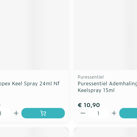
rging
Supplementen
Insectenw
n
Mondmaskers
middelen
nissen
d -
uid
id
Puressentiel
ropex Keel Spray 24ml Nf
Puressentiel Ademhalin
Keelspray 15ml
Zelfbruiner
Scheren
0
€ 10,90
Aantal