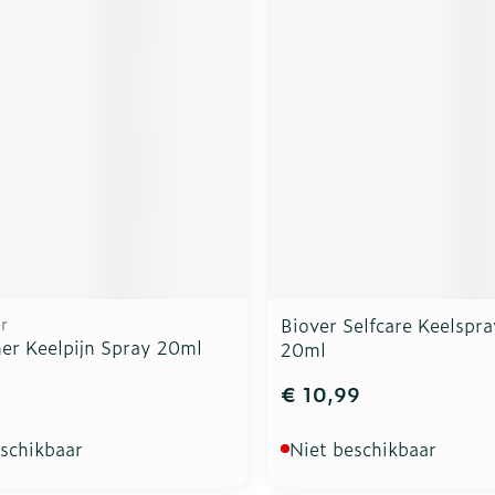
r
Biover Selfcare Keelspr
er Keelpijn Spray 20ml
20ml
9
€ 10,99
eschikbaar
Niet beschikbaar