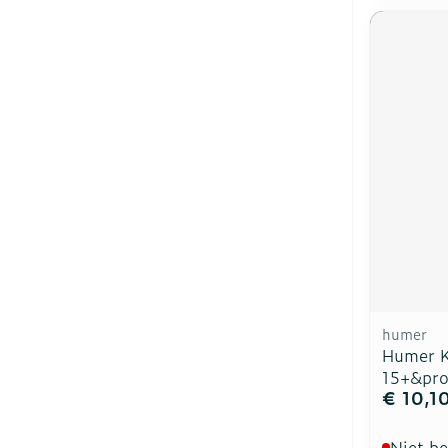
humer
Humer K
15+&pro
€ 10,1
Niet b