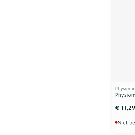
Physiome
Physiom
€ 11,2
Niet b