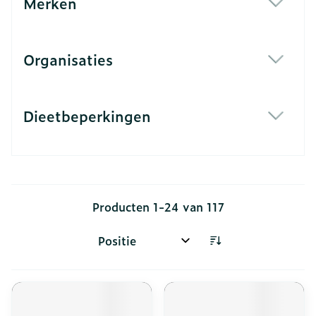
Merken
filter
Organisaties
filter
Dieetbeperkingen
filter
Producten
1
-
24
van
117
Sorteer op: