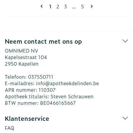
Pagina's
U lees momenteel pagina
Pagina
Pagina
Pagina
1
2
3
...
5
Neem contact met ons op
OMNIMED NV
Kapelsestraat 104
2950
Kapellen
Telefoon:
037550711
E-mailadres:
info@
apotheekdelinden.be
APB nummer:
110307
Apotheek titularis:
Steven Schrauwen
BTW nummer:
BE0466165667
Klantenservice
FAQ