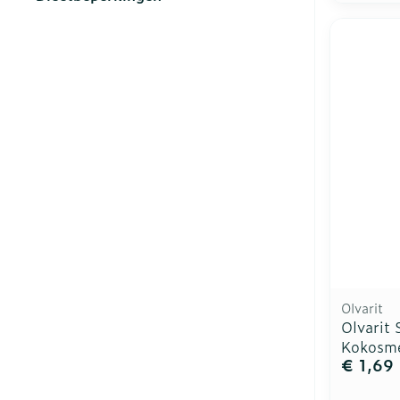
Toon meer
filter
Haar
Gezichtsverzo
Pillendozen e
accessoires
Pigmentstoor
Gevoelige hui
geïrriteerde h
Gemengde hu
Doffe huid
Toon meer
Olvarit
Olvarit
Kokosme
Snurken
€ 1,69