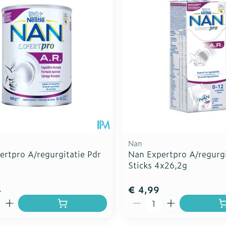
Calcium
en
Ontharen en epileren
Massagebalsem en
supplemen
inimale en maximale prijswaarden aan te passen.
Toon meer
Toon meer
inhalatie
ten
Kruidenthee
Kat
Licht- en
Duiven en 
schap en kinderen categorie
Toon meer
Toon meer
Toon meer
warmtethe
it 50+ categorie
Wondzorg
EHBO
even
Spieren en gewrichten
Gemoed en
Neus
Ogen
Ogen
Neus
lie
Homeopathie
Vilt
Podologie
geneeskunde categorie
n
Spray
Ooginfecties
Oogspoeli
Tabletten
Handschoenen
Cold - Hot 
Oren
Ogen
Anti allergische en anti
Oogdruppe
warm/kou
Neussprays
aal
Wondhelend
rg en EHBO categorie
s
inflammatoire middelen
Creme - ge
Verbanddo
Brandwonden
f pluimen
Accessoires
 flos
s -
Ontzwellende middelen
Droge oge
Medische 
n insecten categorie
Toon meer
Nan
Glaucoom
ertpro A/regurgitatie Pdr
Nan Expertpro A/regurgi
Toon meer
Sticks 4x26,2g
iddelen categorie
Toon meer
4
€ 4,99
ie en
Diabetes
Stoma
Aantal
nen
Nagels
Hart- en bloedvaten
Zonnebesc
Bloedverdu
Bloedglucosemeter
Stomazakj
stolling