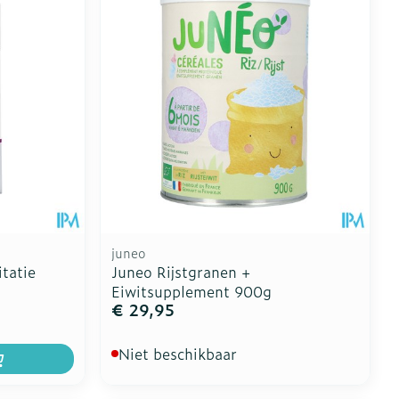
Botten, spieren en
ten
Toon meer
gewrichten
vogels
Fytotherapie
Wondzorg
rapie
Toon meer
Diagnosetesten en
 stress
Vlooien en teken
meetapparatuur
Oren
Mond en keel
Alcoholtest
ng
Oordopjes
Zuigtabletten
therapie -
Mond, muil of snavel
Bloeddrukmeter
ls
d
 en -druppels
Oorreiniging
Spray - oplossing
Cholesteroltest
l
zen
Oordruppels
Hartslagmeter
n
hulpmiddelen
juneo
Toon meer
tatie
Juneo Rijstgranen +
Eiwitsupplement 900g
€ 29,95
Ergonomie
Niet beschikbaar
herming
nning en -
Hygiëne
Aambeien
es
Ademhaling en zuurstof