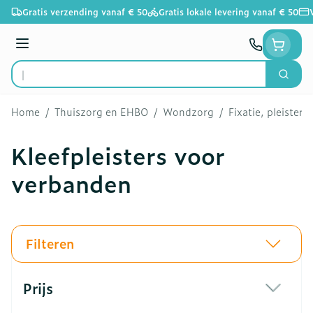
Ga naar de inhoud
Gratis verzending vanaf € 50
Gratis lokale levering vanaf € 50
Menu
Zoek
Product, merk, categorie...
Home
/
Thuiszorg en EHBO
/
Wondzorg
/
Fixatie, pleisters
Kleefpleisters voor
verbanden
Filteren
Doorgaan naar productlijst
Prijs
filter