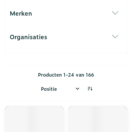
Merken
filter
Organisaties
filter
Producten
1
-
24
van
166
Sorteer op: