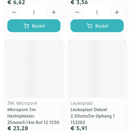
€ 6,62
€ 3,56
Aantal
Aantal
Bestel
Bestel
3M, Micropore
Leukoplast
Micropore 3m
Leukoplast Deksel
Hechtpleister
2,50cmx5m Ophang 1
25mmx9,14m Rol 12 1530
152202
€ 23,28
€ 5,91