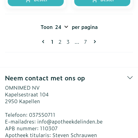
Toon
per pagina
Pagina's
U lees momenteel pagina
Pagina
Pagina
Pagina
1
2
3
...
7
Neem contact met ons op
OMNIMED NV
Kapelsestraat 104
2950
Kapellen
Telefoon:
037550711
E-mailadres:
info@
apotheekdelinden.be
APB nummer:
110307
Apotheek titularis:
Steven Schrauwen