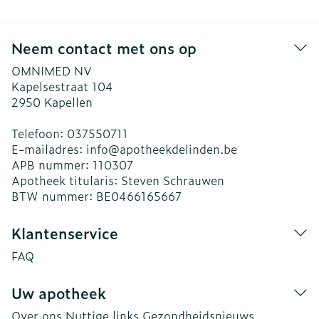
Neem contact met ons op
OMNIMED NV
Kapelsestraat 104
2950
Kapellen
Telefoon:
037550711
E-mailadres:
info@
apotheekdelinden.be
APB nummer:
110307
Apotheek titularis:
Steven Schrauwen
BTW nummer:
BE0466165667
Klantenservice
FAQ
Uw apotheek
Over ons
Nuttige links
Gezondheidsnieuws