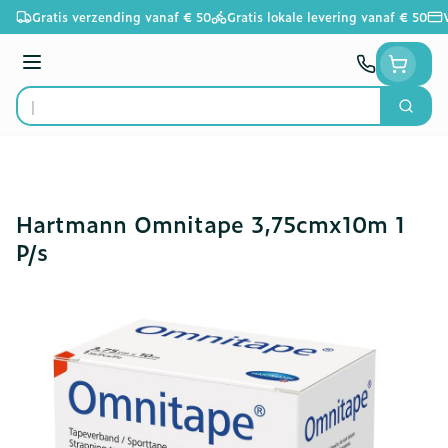
Ga naar de inhoud
Gratis verzending vanaf € 50
Gratis lokale levering vanaf € 50
Menu
Zoek
Product, merk, categorie...
Hartmann Omnitape 3,75cmx10m 1
P/s