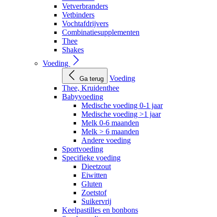
Vetverbranders
Vetbinders
Vochtafdrijvers
Combinatiesupplementen
Thee
Shakes
Voeding
Voeding
Ga terug
Thee, Kruidenthee
Babyvoeding
Medische voeding 0-1 jaar
Medische voeding >1 jaar
Melk 0-6 maanden
Melk > 6 maanden
Andere voeding
Sportvoeding
Specifieke voeding
Dieetzout
Eiwitten
Gluten
Zoetstof
Suikervrij
Keelpastilles en bonbons