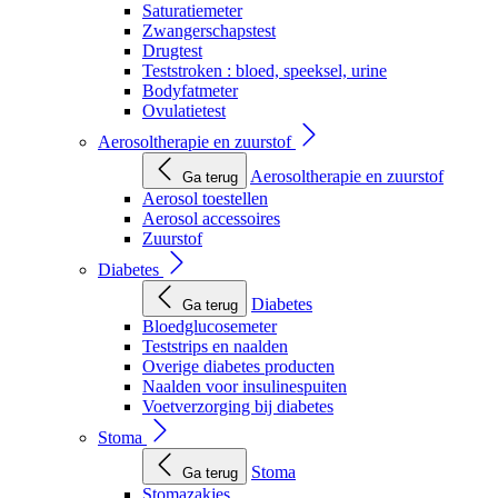
Saturatiemeter
Zwangerschapstest
Drugtest
Teststroken : bloed, speeksel, urine
Bodyfatmeter
Ovulatietest
Aerosoltherapie en zuurstof
Aerosoltherapie en zuurstof
Ga terug
Aerosol toestellen
Aerosol accessoires
Zuurstof
Diabetes
Diabetes
Ga terug
Bloedglucosemeter
Teststrips en naalden
Overige diabetes producten
Naalden voor insulinespuiten
Voetverzorging bij diabetes
Stoma
Stoma
Ga terug
Stomazakjes