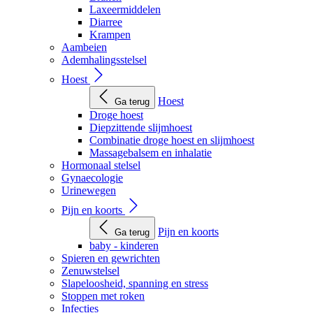
Laxeermiddelen
Diarree
Krampen
Aambeien
Ademhalingsstelsel
Hoest
Hoest
Ga terug
Droge hoest
Diepzittende slijmhoest
Combinatie droge hoest en slijmhoest
Massagebalsem en inhalatie
Hormonaal stelsel
Gynaecologie
Urinewegen
Pijn en koorts
Pijn en koorts
Ga terug
baby - kinderen
Spieren en gewrichten
Zenuwstelsel
Slapeloosheid, spanning en stress
Stoppen met roken
Infecties