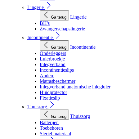
Lingerie
Lingerie
Ga terug
BH's
Zwangerschapslingerie
Incontinentie
Incontinentie
Ga terug
Onderleggers
Luierbroekje
Inlegverband
Incontinentieslips
Andere
Matrasbeschermer
Inlegverband anatomische inlegluier
Huidprotector
Fixatieslip
Thuiszorg
Thuiszorg
Ga terug
Batterijen
Toebehoren
Steriel materiaal