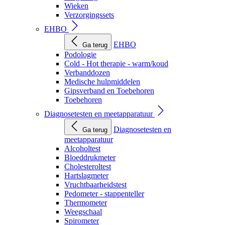
Wieken
Verzorgingssets
EHBO
EHBO
Ga terug
Podologie
Cold - Hot therapie - warm/koud
Verbanddozen
Medische hulpmiddelen
Gipsverband en Toebehoren
Toebehoren
Diagnosetesten en meetapparatuur
Diagnosetesten en
Ga terug
meetapparatuur
Alcoholtest
Bloeddrukmeter
Cholesteroltest
Hartslagmeter
Vruchtbaarheidstest
Pedometer - stappenteller
Thermometer
Weegschaal
Spirometer