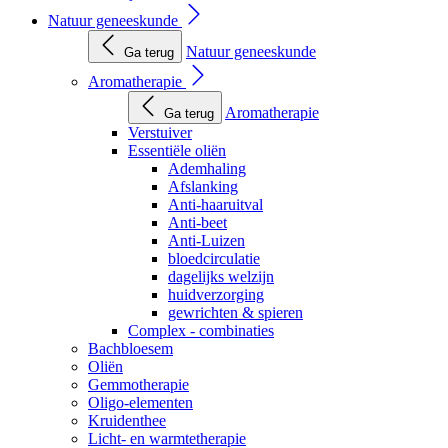
Natuur geneeskunde
Natuur geneeskunde
Ga terug
Aromatherapie
Aromatherapie
Ga terug
Verstuiver
Essentiële oliën
Ademhaling
Afslanking
Anti-haaruitval
Anti-beet
Anti-Luizen
bloedcirculatie
dagelijks welzijn
huidverzorging
gewrichten & spieren
Complex - combinaties
Bachbloesem
Oliën
Gemmotherapie
Oligo-elementen
Kruidenthee
Licht- en warmtetherapie