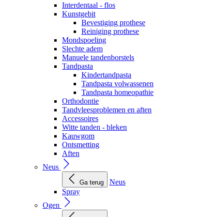
Interdentaal - flos
Kunstgebit
Bevestiging prothese
Reiniging prothese
Mondspoeling
Slechte adem
Manuele tandenborstels
Tandpasta
Kindertandpasta
Tandpasta volwassenen
Tandpasta homeopathie
Orthodontie
Tandvleesproblemen en aften
Accessoires
Witte tanden - bleken
Kauwgom
Ontsmetting
Aften
Neus
Neus
Ga terug
Spray
Ogen