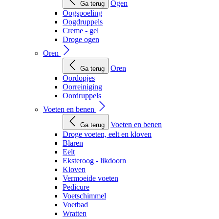
Ogen
Ga terug
Oogspoeling
Oogdruppels
Creme - gel
Droge ogen
Oren
Oren
Ga terug
Oordopjes
Oorreiniging
Oordruppels
Voeten en benen
Voeten en benen
Ga terug
Droge voeten, eelt en kloven
Blaren
Eelt
Eksteroog - likdoorn
Kloven
Vermoeide voeten
Pedicure
Voetschimmel
Voetbad
Wratten