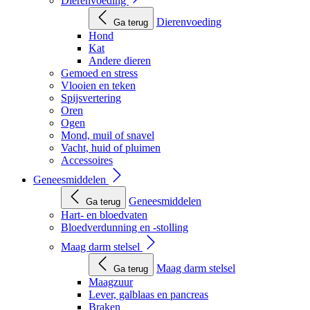
Dierenvoeding
Dierenvoeding
Ga terug
Hond
Kat
Andere dieren
Gemoed en stress
Vlooien en teken
Spijsvertering
Oren
Ogen
Mond, muil of snavel
Vacht, huid of pluimen
Accessoires
Geneesmiddelen
Geneesmiddelen
Ga terug
Hart- en bloedvaten
Bloedverdunning en -stolling
Maag darm stelsel
Maag darm stelsel
Ga terug
Maagzuur
Lever, galblaas en pancreas
Braken