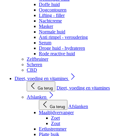
Doffe huid
Oogcontouren
Lifting - filler
Nachtcreme
Masker
Normale huid
Anti rimpel - veroudering
Serum
Droge huid - hydrateren
Rode reactive huid
Zelfbruiner
Scheren
CBD
Dieet, voeding en vitamines
Dieet, voeding en vitamines
Ga terug
Afslanken
Afslanken
Ga terug
Maaltijdvervanger
Zoet
Zout
Eetlustremmer
Platte buik