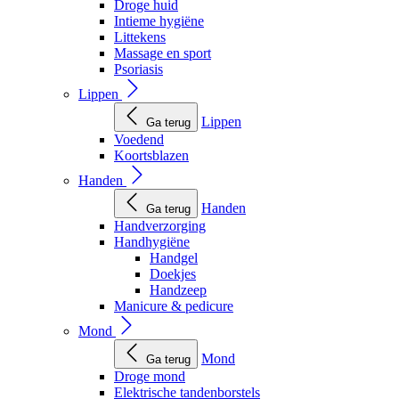
Droge huid
Intieme hygiëne
Littekens
Massage en sport
Psoriasis
Lippen
Lippen
Ga terug
Voedend
Koortsblazen
Handen
Handen
Ga terug
Handverzorging
Handhygiëne
Handgel
Doekjes
Handzeep
Manicure & pedicure
Mond
Mond
Ga terug
Droge mond
Elektrische tandenborstels