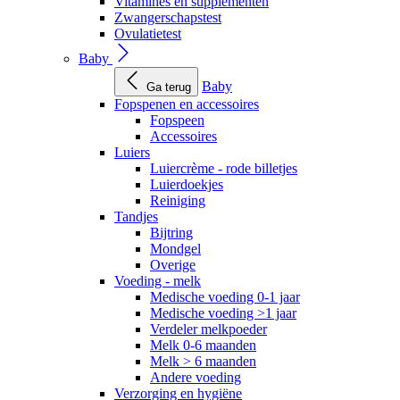
Vitamines en supplementen
Zwangerschapstest
Ovulatietest
Baby
Baby
Ga terug
Fopspenen en accessoires
Fopspeen
Accessoires
Luiers
Luiercrème - rode billetjes
Luierdoekjes
Reiniging
Tandjes
Bijtring
Mondgel
Overige
Voeding - melk
Medische voeding 0-1 jaar
Medische voeding >1 jaar
Verdeler melkpoeder
Melk 0-6 maanden
Melk > 6 maanden
Andere voeding
Verzorging en hygiëne