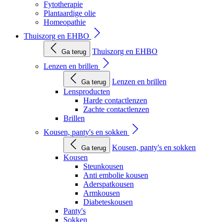
Fytotherapie
Plantaardige olie
Homeopathie
Thuiszorg en EHBO
Thuiszorg en EHBO
Ga terug
Lenzen en brillen
Lenzen en brillen
Ga terug
Lensproducten
Harde contactlenzen
Zachte contactlenzen
Brillen
Kousen, panty's en sokken
Kousen, panty's en sokken
Ga terug
Kousen
Steunkousen
Anti embolie kousen
Aderspatkousen
Armkousen
Diabeteskousen
Panty's
Sokken