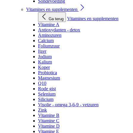
Sondevoeding
Vitamines en supplementen
Vitamines en supplementen
Ga terug
Vitamine A
Antioxydanten - detox
Aminozuren
Calcium
Foliumzuur
Ijzer
Jodium
Kalium
Koper
Probiotica
Magnesium
Q10
Rode gist
Selenium
Silicium
Visolie - omega 3-6-9 - vetzuren
Zink
Vitamine B
Vitamine C
Vitamine D
Vitamine E