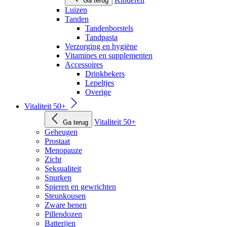
Ga terug
Luizen
Tanden
Tandenborstels
Tandpasta
Verzorging en hygiëne
Vitamines en supplementen
Accessoires
Drinkbekers
Lepeltjes
Overige
Vitaliteit 50+
Vitaliteit 50+
Ga terug
Geheugen
Prostaat
Menopauze
Zicht
Seksualiteit
Snurken
Spieren en gewrichten
Steunkousen
Zware benen
Pillendozen
Batterijen