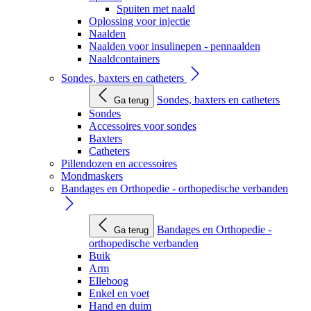
Spuiten met naald
Oplossing voor injectie
Naalden
Naalden voor insulinepen - pennaalden
Naaldcontainers
Sondes, baxters en catheters
Sondes, baxters en catheters
Ga terug
Sondes
Accessoires voor sondes
Baxters
Catheters
Pillendozen en accessoires
Mondmaskers
Bandages en Orthopedie - orthopedische verbanden
Bandages en Orthopedie -
Ga terug
orthopedische verbanden
Buik
Arm
Elleboog
Enkel en voet
Hand en duim