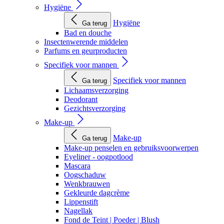
Hygiëne
Hygiëne
Ga terug
Bad en douche
Insectenwerende middelen
Parfums en geurproducten
Specifiek voor mannen
Specifiek voor mannen
Ga terug
Lichaamsverzorging
Deodorant
Gezichtsverzorging
Make-up
Make-up
Ga terug
Make-up penselen en gebruiksvoorwerpen
Eyeliner - oogpotlood
Mascara
Oogschaduw
Wenkbrauwen
Gekleurde dagcrème
Lippenstift
Nagellak
Fond de Teint | Poeder | Blush