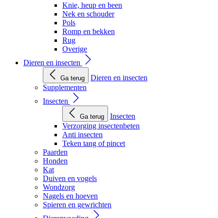
Knie, heup en been
Nek en schouder
Pols
Romp en bekken
Rug
Overige
Dieren en insecten
Dieren en insecten
Ga terug
Supplementen
Insecten
Insecten
Ga terug
Verzorging insectenbeten
Anti insecten
Teken tang of pincet
Paarden
Honden
Kat
Duiven en vogels
Wondzorg
Nagels en hoeven
Spieren en gewrichten