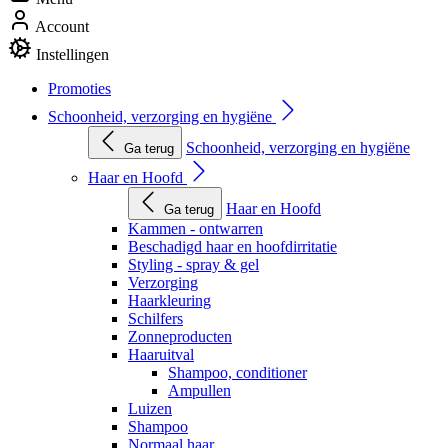
Account
Instellingen
Promoties
Schoonheid, verzorging en hygiëne
Schoonheid, verzorging en hygiëne
Ga terug
Haar en Hoofd
Haar en Hoofd
Ga terug
Kammen - ontwarren
Beschadigd haar en hoofdirritatie
Styling - spray & gel
Verzorging
Haarkleuring
Schilfers
Zonneproducten
Haaruitval
Shampoo, conditioner
Ampullen
Luizen
Shampoo
Normaal haar