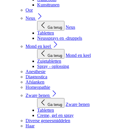
Kunsttranen
Oor
Neus
Neus
Ga terug
Tabletten
Neussprays en -druppels
Mond en keel
Mond en keel
Ga terug
Zuigtabletten
Spray - oplossing
Anesthesie
Diagnostica
Afslanken
Homeopathie
Zware benen
Zware benen
Ga terug
Tabletten
Creme, gel en spray
Diverse geneesmiddelen
Haar