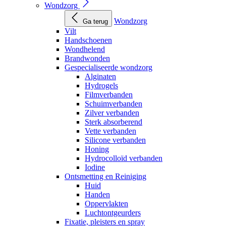
Wondzorg
Wondzorg
Ga terug
Vilt
Handschoenen
Wondhelend
Brandwonden
Gespecialiseerde wondzorg
Alginaten
Hydrogels
Filmverbanden
Schuimverbanden
Zilver verbanden
Sterk absorberend
Vette verbanden
Silicone verbanden
Honing
Hydrocolloïd verbanden
Iodine
Ontsmetting en Reiniging
Huid
Handen
Oppervlakten
Luchtontgeurders
Fixatie, pleisters en spray