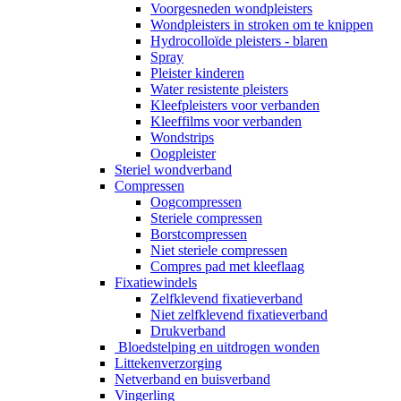
Voorgesneden wondpleisters
Wondpleisters in stroken om te knippen
Hydrocolloïde pleisters - blaren
Spray
Pleister kinderen
Water resistente pleisters
Kleefpleisters voor verbanden
Kleeffilms voor verbanden
Wondstrips
Oogpleister
Steriel wondverband
Compressen
Oogcompressen
Steriele compressen
Borstcompressen
Niet steriele compressen
Compres pad met kleeflaag
Fixatiewindels
Zelfklevend fixatieverband
Niet zelfklevend fixatieverband
Drukverband
Bloedstelping en uitdrogen wonden
Littekenverzorging
Netverband en buisverband
Vingerling