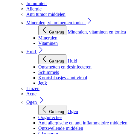
Immuniteit
Allergie
Anti tumor middelen
Mineralen, vitaminen en tonica
Mineralen, vitaminen en tonica
Ga terug
Mineralen
Vitaminen
Huid
Huid
Ga terug
Ontsmetten en desinfecteren
Schimmels
Koortsblaasjes - antiviraal
Jeuk
Luizen
Acne
Ogen
Ogen
Ga terug
Ooginfecties
Anti allergische en anti inflammatoire middelen
Ontzwellende middelen
Glaucoom