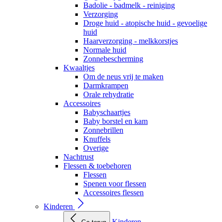
Badolie - badmelk - reiniging
Verzorging
Droge huid - atopische huid - gevoelige
huid
Haarverzorging - melkkorstjes
Normale huid
Zonnebescherming
Kwaaltjes
Om de neus vrij te maken
Darmkrampen
Orale rehydratie
Accessoires
Babyschaartjes
Baby borstel en kam
Zonnebrillen
Knuffels
Overige
Nachtrust
Flessen & toebehoren
Flessen
Spenen voor flessen
Accessoires flessen
Kinderen
Kinderen