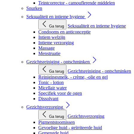
Teintcorrector - camouflerende middelen
Snurken
Seksualiteit en intieme hygiene
Seksualiteit en intieme hygiene
Ga terug
Condooms en anticonceptie
Intiem welzijn
Intieme verzorging
Massage
Menstruatie
Gezichtsreiniging - ontschminken
Gezichtsreiniging - ontschminken
Ga terug
Reinigingsmelk, - crème, -olie en gel
Tonic - lotion
Micellair water
Specifiek voor de ogen
Dissolvant
Gezichtsverzorging
Gezichtsverzorging
Ga terug
Pigmentstoornissen
Gevoelige huid - geïrriteerde huid
Gemengde huid