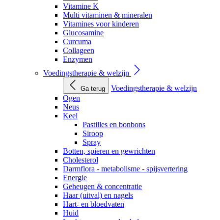
Vitamine K
Multi vitaminen & mineralen
Vitamines voor kinderen
Glucosamine
Curcuma
Collageen
Enzymen
Voedingstherapie & welzijn
Voedingstherapie & welzijn
Ga terug
Ogen
Neus
Keel
Pastilles en bonbons
Siroop
Spray
Botten, spieren en gewrichten
Cholesterol
Darmflora - metabolisme - spijsvertering
Energie
Geheugen & concentratie
Haar (uitval) en nagels
Hart- en bloedvaten
Huid