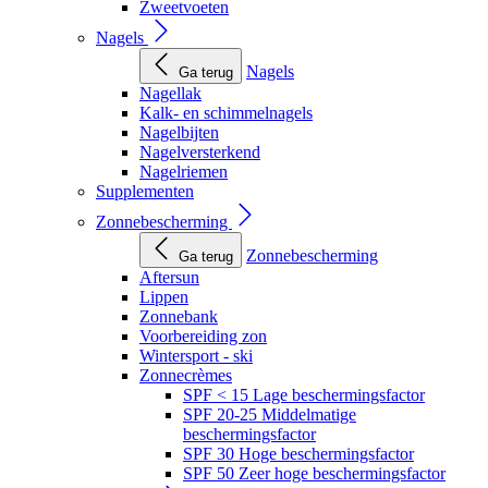
Zweetvoeten
Nagels
Nagels
Ga terug
Nagellak
Kalk- en schimmelnagels
Nagelbijten
Nagelversterkend
Nagelriemen
Supplementen
Zonnebescherming
Zonnebescherming
Ga terug
Aftersun
Lippen
Zonnebank
Voorbereiding zon
Wintersport - ski
Zonnecrèmes
SPF < 15 Lage beschermingsfactor
SPF 20-25 Middelmatige
beschermingsfactor
SPF 30 Hoge beschermingsfactor
SPF 50 Zeer hoge beschermingsfactor