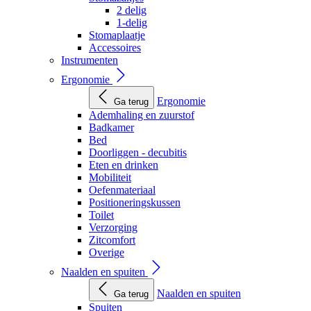
2 delig
1-delig
Stomaplaatje
Accessoires
Instrumenten
Ergonomie
Ergonomie
Ga terug
Ademhaling en zuurstof
Badkamer
Bed
Doorliggen - decubitis
Eten en drinken
Mobiliteit
Oefenmateriaal
Positioneringskussen
Toilet
Verzorging
Zitcomfort
Overige
Naalden en spuiten
Naalden en spuiten
Ga terug
Spuiten