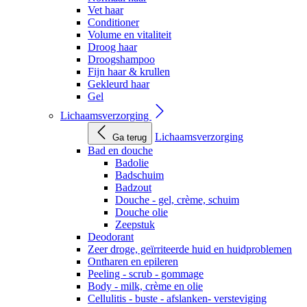
Vet haar
Conditioner
Volume en vitaliteit
Droog haar
Droogshampoo
Fijn haar & krullen
Gekleurd haar
Gel
Lichaamsverzorging
Lichaamsverzorging
Ga terug
Bad en douche
Badolie
Badschuim
Badzout
Douche - gel, crème, schuim
Douche olie
Zeepstuk
Deodorant
Zeer droge, geïrriteerde huid en huidproblemen
Ontharen en epileren
Peeling - scrub - gommage
Body - milk, crème en olie
Cellulitis - buste - afslanken- versteviging