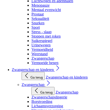
Luchtwegen en ademhalen
Menopauze
Mentaal evenwicht
Prostaat
Seksualiteit
Snurken
Sport
Stress - slaap
Stoppen met roken
Suikerspiegel
Urinewegen
Vermoeidheid
Weerstand
Zwangerschap
Vermoeide benen
Zwangerschap en kinderen
Zwangerschap en kinderen
Ga terug
Zwangerschap
Zwangerschap
Ga terug
Zwangerschapslingerie
Borstvoeding
Lichaamsverzorging