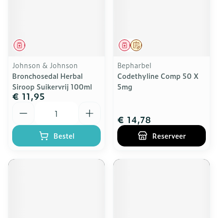
Geneesmiddel
Geneesmiddel
Op voorschrift
Johnson & Johnson
Bepharbel
Bronchosedal Herbal
Codethyline Comp 50 X
Siroop Suikervrij 100ml
5mg
€ 11,95
Aantal
€ 14,78
Bestel
Reserveer