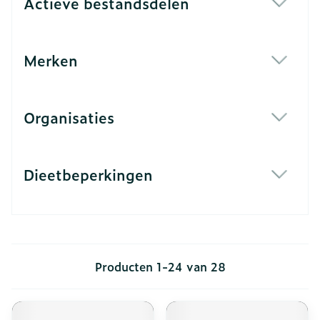
Actieve bestandsdelen
filter
Merken
filter
Organisaties
filter
Dieetbeperkingen
filter
Producten
1
-
24
van
28