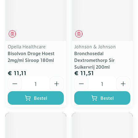
Geneesmiddel
Geneesmiddel
Opella Healthcare
Johnson & Johnson
Bisolvon Droge Hoest
Bronchosedal
2mg/ml Siroop 180ml
Dextromethorp Sir
Suikervrij 200ml
€ 11,11
€ 11,51
Aantal
Aantal
Bestel
Bestel