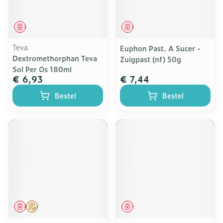
Geneesmiddel
Geneesmiddel
Teva
Euphon Past. A Sucer -
Dextromethorphan Teva
Zuigpast (nf) 50g
Sol Per Os 180ml
€ 6,93
€ 7,44
Bestel
Bestel
Geneesmiddel
Op voorschrift
Geneesmiddel