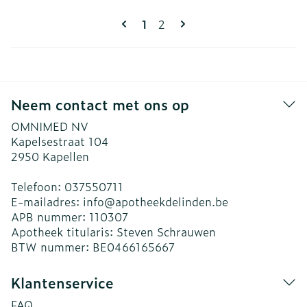
Pagina's
U lees momenteel pagina
Pagina
1
2
Neem contact met ons op
OMNIMED NV
Kapelsestraat 104
2950
Kapellen
Telefoon:
037550711
E-mailadres:
info@
apotheekdelinden.be
APB nummer:
110307
Apotheek titularis:
Steven Schrauwen
BTW nummer:
BE0466165667
Klantenservice
FAQ