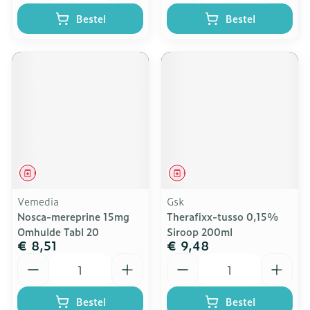
Bestel
Bestel
Geneesmiddel
Geneesmiddel
Vemedia
Gsk
Nosca-mereprine 15mg
Therafixx-tusso 0,15%
Omhulde Tabl 20
Siroop 200ml
€ 8,51
€ 9,48
Aantal
Aantal
Bestel
Bestel