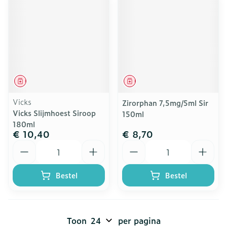
Geneesmiddel
Geneesmiddel
Vicks
Zirorphan 7,5mg/5ml Sir
Vicks Slijmhoest Siroop
150ml
180ml
€ 10,40
€ 8,70
Aantal
Aantal
Bestel
Bestel
Toon
per pagina