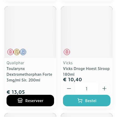
Geneesmiddel
Op voorschrift
Schriftelijke aanvraag
Geneesmiddel
Qualiphar
Vicks
Toularynx
Vicks Droge Hoest Siroop
Dextromethorphan Forte
180ml
€ 10,40
3mg/ml Sir. 200ml
Aantal
€ 13,05
Reserveer
Bestel