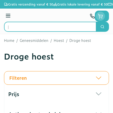
Ga naar de inhoud
Gratis verzending vanaf € 50
Gratis lokale levering vanaf € 50
Menu
Zoek
Product, merk, categorie...
Home
/
Geneesmiddelen
/
Hoest
/
Droge hoest
Droge hoest
Filteren
Doorgaan naar productlijst
Prijs
filter