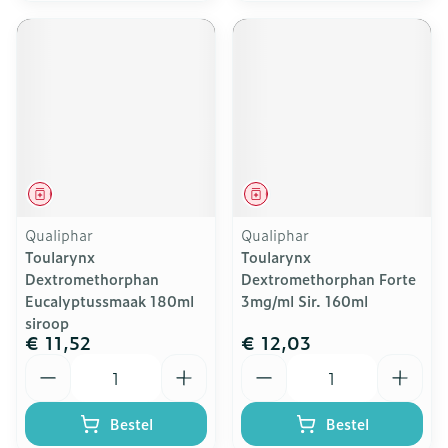
Geneesmiddel
Geneesmiddel
Qualiphar
Qualiphar
Toularynx
Toularynx
Dextromethorphan
Dextromethorphan Forte
Eucalyptussmaak 180ml
3mg/ml Sir. 160ml
siroop
€ 11,52
€ 12,03
Aantal
Aantal
Bestel
Bestel