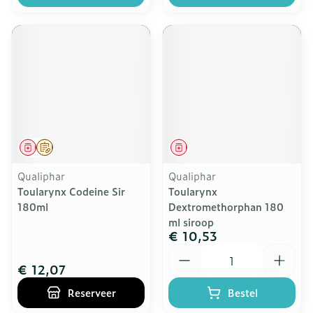
Geneesmiddel
Op voorschrift
Geneesmiddel
Qualiphar
Qualiphar
Toularynx Codeine Sir
Toularynx
180ml
Dextromethorphan 180
ml siroop
€ 10,53
Aantal
€ 12,07
Reserveer
Bestel