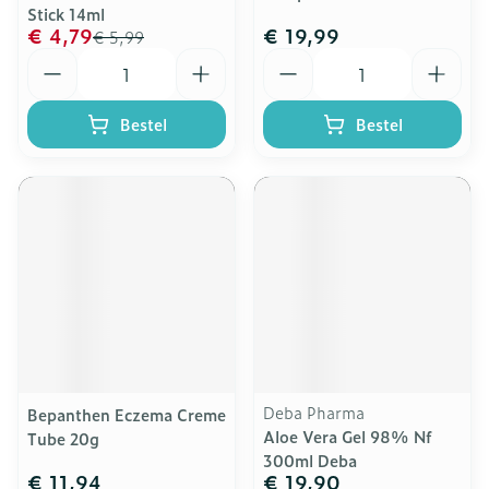
Stick 14ml
€ 4,79
€ 19,99
€ 5,99
Aantal
Aantal
Bestel
Bestel
Deba Pharma
Bepanthen Eczema Creme
Aloe Vera Gel 98% Nf
Tube 20g
300ml Deba
€ 11,94
€ 19,90