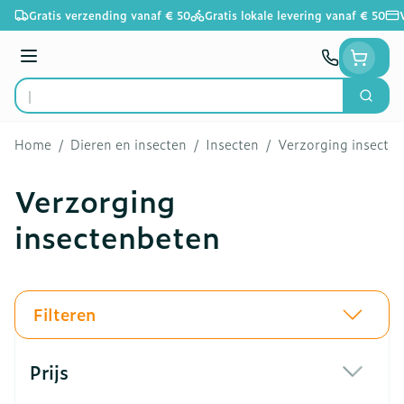
Ga naar de inhoud
Gratis verzending vanaf € 50
Gratis lokale levering vanaf € 50
Menu
Zoek
Product, merk, categorie...
Home
/
Dieren en insecten
/
Insecten
/
Verzorging insecte
Verzorging
insectenbeten
Filteren
Doorgaan naar productlijst
Prijs
filter