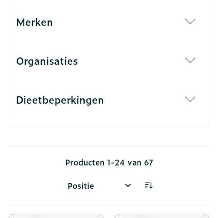
Merken
filter
Organisaties
filter
Dieetbeperkingen
filter
Producten
1
-
24
van
67
Sorteer op: