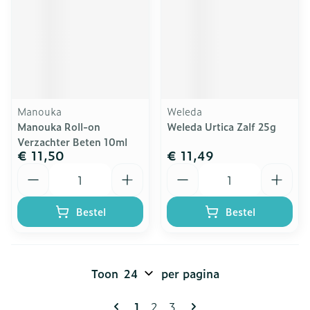
Manouka
Weleda
Manouka Roll-on
Weleda Urtica Zalf 25g
Verzachter Beten 10ml
€ 11,50
€ 11,49
Aantal
Aantal
Bestel
Bestel
Toon
per pagina
Pagina's
U lees momenteel pagina
Pagina
Pagina
1
2
3