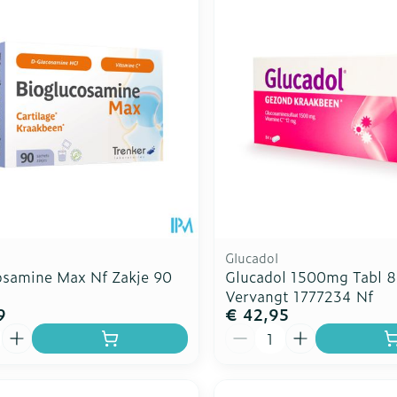
Toon meer
Enkel en v
Toon meer
Toon meer
rging
Supplementen
Insectenw
n
Mondmaskers
middelen
nissen
d -
uid
id
Glucadol
osamine Max Nf Zakje 90
Glucadol 1500mg Tabl 
Vervangt 1777234 Nf
9
€ 42,95
Aantal
Zelfbruiner
Scheren