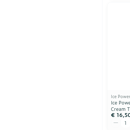
Ice Powe
Ice Pow
Cream T
€ 16,5
Aantal