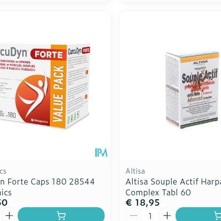
cs
Altisa
n Forte Caps 180 28544
Altisa Souple Actif Har
ics
Complex Tabl 60
50
€ 18,95
Aantal