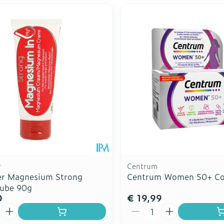
r
Centrum
er Magnesium Strong
Centrum Women 50+ C
ube 90g
0
€ 19,99
Aantal