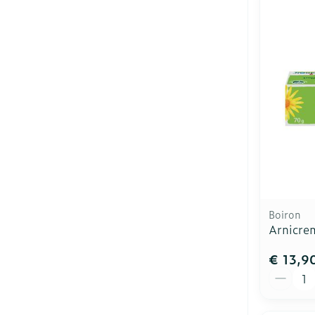
Boiron
Arnicre
€ 13,9
Aantal