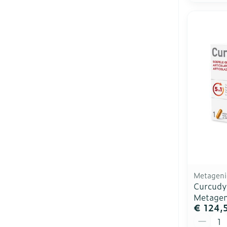
Metageni
Curcudy
Metagen
€ 124,
Aantal