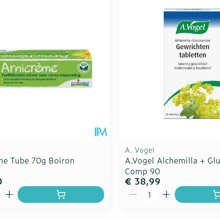
A. Vogel
me Tube 70g Boiron
A.Vogel Alchemilla + Gl
Comp 90
0
€ 38,99
Aantal