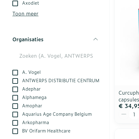
Aerosol toest
Droge voeten,
Tabletten
Axodiet
kloven
Aerosol acces
Creme, gel en
Toon meer
Blaren
Zuurstof
Eelt
Ademhalingsst
Organisaties
Eksteroog - l
filter
Toon meer
Spieren en ge
A. Vogel
Specifiek vo
Naalden en sp
ANTWERPS DISTRIBUTIE CENTRUM
Adephar
Infecties
Lichaamsverz
Spuiten
Curcuph
Alphamega
capsule
Deodorant
Oplossing voor
€ 34,9
Amophar
Gezichtsverzo
Naalden
Aantal
Luizen
Aquarius Age Company Belgium
Naalden voor 
Arkopharma
- pennaalden
BV Orifarm Healthcare
Diagnostica