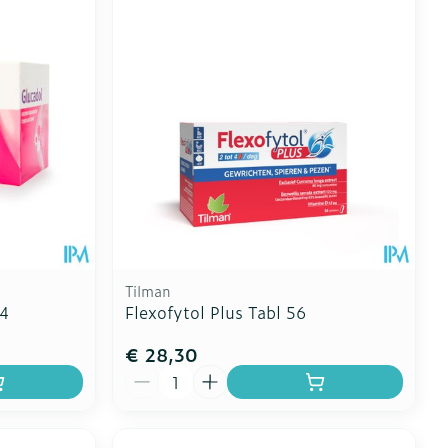
oet
geneesmiddelen
Toon meer
erende
Parfums en
geurproducten
Tilman
84
Flexofytol Plus Tabl 56
€ 28,30
Aantal
CBD