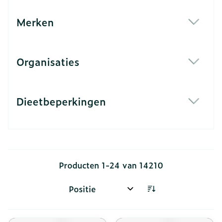
Merken
filter
Organisaties
filter
Dieetbeperkingen
filter
Producten
1
-
24
van
14210
Sorteer op: