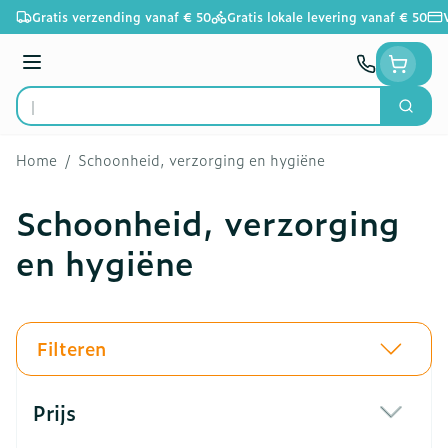
Ga naar de inhoud
Gratis verzending vanaf € 50
Gratis lokale levering vanaf € 50
Menu
Zoek
Product, merk, categorie...
Home
/
Schoonheid, verzorging en hygiëne
Schoonheid, verzorging
en hygiëne
Filteren
Doorgaan naar productlijst
Prijs
filter