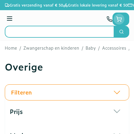
Ga naar de inhoud
Gratis verzending vanaf € 50
Gratis lokale levering vanaf € 50
Menu
Zoek
Product, merk, categorie...
Home
/
Zwangerschap en kinderen
/
Baby
/
Accessoires
/
Overige
Filteren
Doorgaan naar productlijst
Prijs
filter