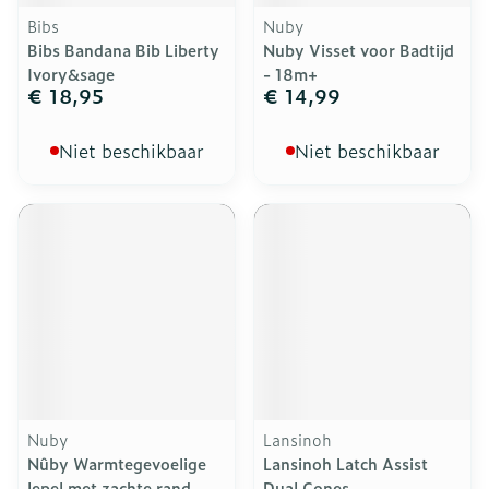
Bibs
Nuby
Bibs Bandana Bib Liberty
Nuby Visset voor Badtijd
Ivory&sage
- 18m+
€ 18,95
€ 14,99
Niet beschikbaar
Niet beschikbaar
Nuby
Lansinoh
Nûby Warmtegevoelige
Lansinoh Latch Assist
lepel met zachte rand -
Dual Cones