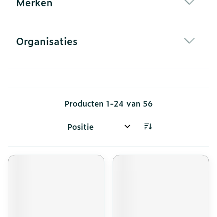
Merken
filter
Organisaties
filter
Producten
1
-
24
van
56
Sorteer op: