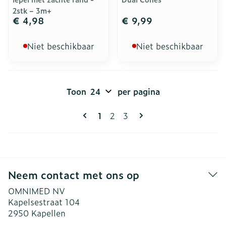
2stk – 3m+
€ 4,98
€ 9,99
Niet beschikbaar
Niet beschikbaar
Toon
per pagina
Pagina's
U lees momenteel pagina
Pagina
Pagina
1
2
3
Neem contact met ons op
OMNIMED NV
Kapelsestraat 104
2950
Kapellen