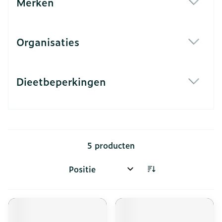
Merken
filter
Organisaties
filter
Dieetbeperkingen
filter
5
producten
Sorteer op: