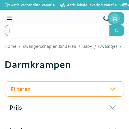
Ga naar de inhoud
Gratis verzending vanaf € 50
Gratis lokale levering vanaf € 50
Menu
Zoek
Product, merk, categorie...
Home
/
Zwangerschap en kinderen
/
Baby
/
Kwaaltjes
/
Da
Darmkrampen
Filteren
Doorgaan naar productlijst
Prijs
filter