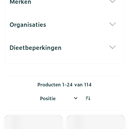
Merken
filter
Organisaties
filter
Dieetbeperkingen
filter
Producten
1
-
24
van
114
Sorteer op: