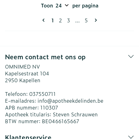
Toon
per pagina
Pagina's
U lees momenteel pagina
Pagina
Pagina
Pagina
1
2
3
...
5
Neem contact met ons op
OMNIMED NV
Kapelsestraat 104
2950
Kapellen
Telefoon:
037550711
E-mailadres:
info@
apotheekdelinden.be
APB nummer:
110307
Apotheek titularis:
Steven Schrauwen
BTW nummer:
BE0466165667
Klantenservice