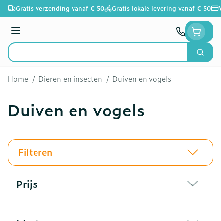
Ga naar de inhoud
Gratis verzending vanaf € 50
Gratis lokale levering vanaf € 50
Menu
Zoek
Product, merk, categorie...
Home
/
Dieren en insecten
/
Duiven en vogels
Duiven en vogels
Filteren
Doorgaan naar productlijst
Prijs
filter