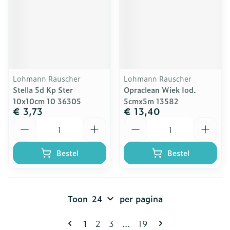
Lohmann Rauscher
Lohmann Rauscher
Stella 5d Kp Ster
Opraclean Wiek Iod.
10x10cm 10 36305
5cmx5m 13582
€ 3,73
€ 13,40
Aantal
Aantal
Bestel
Bestel
Toon
per pagina
Pagina's
U lees momenteel pagina
Pagina
Pagina
Pagina
1
2
3
...
19