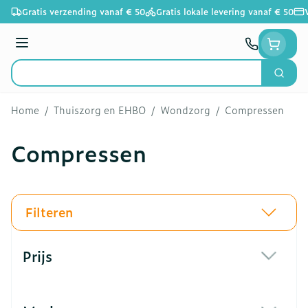
Ga naar de inhoud
Gratis verzending vanaf € 50
Gratis lokale levering vanaf € 50
Menu
Zoek
Product, merk, categorie...
Home
/
Thuiszorg en EHBO
/
Wondzorg
/
Compressen
Compressen
Filteren
Doorgaan naar productlijst
Prijs
filter