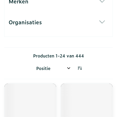
Merken
filter
Organisaties
filter
Producten
1
-
24
van
444
Sorteer op: